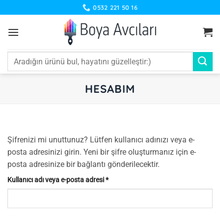
İçeriğe
0532 221 50 16
atla
Ara:
HESABIM
Şifrenizi mi unuttunuz? Lütfen kullanıcı adınızı veya e-
posta adresinizi girin. Yeni bir şifre oluşturmanız için e-
posta adresinize bir bağlantı gönderilecektir.
Gerekli
Kullanıcı adı veya e-posta adresi
*