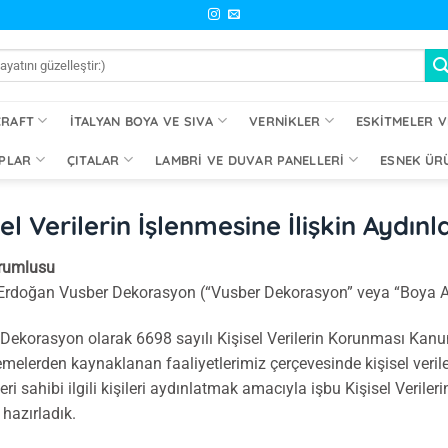
CRAFT
İTALYAN BOYA VE SIVA
VERNIKLER
ESKITMELER V
PLAR
ÇITALAR
LAMBRI VE DUVAR PANELLERI
ESNEK ÜR
sel Verilerin İşlenmesine İlişkin Aydı
orumlusu
Erdoğan Vusber Dekorasyon (“Vusber Dekorasyon” veya “Boya Av
Dekorasyon olarak 6698 sayılı Kişisel Verilerin Korunması Kanun
melerden kaynaklanan faaliyetlerimiz çerçevesinde kişisel veril
 veri sahibi ilgili kişileri aydınlatmak amacıyla işbu Kişisel Veri
 hazırladık.