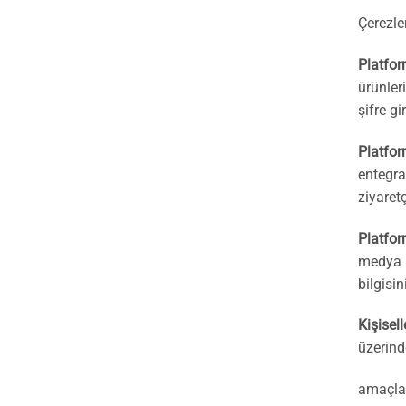
Çerezler
Platfor
ürünler
şifre g
Platfor
entegra
ziyaretç
Platfor
medya m
bilgisi
Kişisel
üzerinde
amaçlar