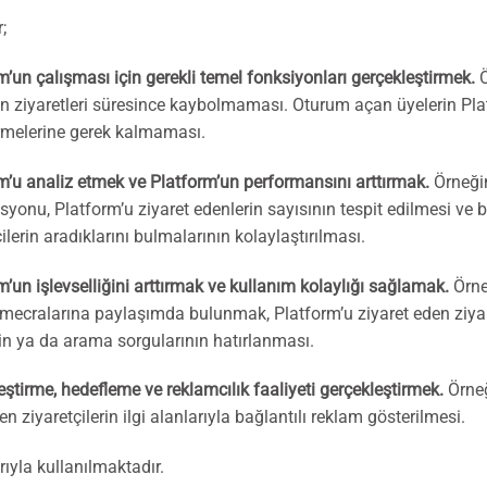
;
m’un çalışması için gerekli temel fonksiyonları gerçekleştirmek.
Ö
in ziyaretleri süresince kaybolmaması. Oturum açan üyelerin Platf
irmelerine gerek kalmaması.
m’u analiz etmek ve Platform’un performansını arttırmak.
Örneğin
syonu, Platform’u ziyaret edenlerin sayısının tespit edilmesi ve
ilerin aradıklarını bulmalarının kolaylaştırılması.
m’un işlevselliğini arttırmak ve kullanım kolaylığı sağlamak.
Örne
ecralarına paylaşımda bulunmak, Platform’u ziyaret eden ziyare
nin ya da arama sorgularının hatırlanması.
leştirme, hedefleme ve reklamcılık faaliyeti gerçekleştirmek.
Örneğ
n ziyaretçilerin ilgi alanlarıyla bağlantılı reklam gösterilmesi.
ıyla kullanılmaktadır.