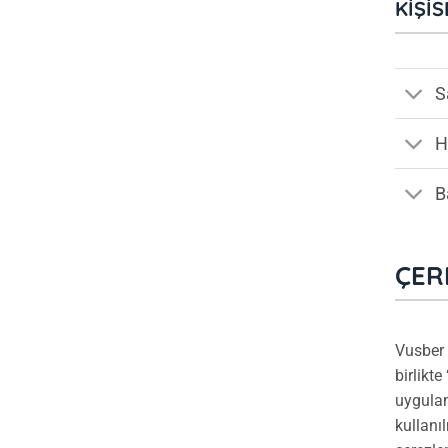
KIŞI
S
H
B
ÇER
Vusber
birlikte 
uygulam
kullanıl