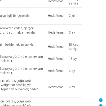
Hedefleme
saniye
lar ilgili bir çerezdir.
Hedefleme
2 yıl
lam verenlerden, gerçek
am ürünü sunmak amacıyla
Hedefleme
3 ay
ğini belirlemek amacıyla
Birkaç
Hedefleme
saniye
llanıcıya görüntülenen reklam
Hedefleme
18 ay
lmektedir.
llanıcıya görüntülenen reklam
Hedefleme
2 ay
lmektedir.
cısı olarak, çoğu web
idget’lar aracılığıyla
Hedefleme
2 ay
r. Toplanan bu veriler; hedefli
.
cısı olarak, çoğu web
idget’lar aracılığıyla