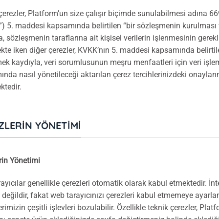
çerezler, Platform’un size çalışır biçimde sunulabilmesi adına 6
) 5. maddesi kapsamında belirtilen “bir sözleşmenin kurulması v
a, sözleşmenin taraflarına ait kişisel verilerin işlenmesinin gerek
kte iken diğer çerezler, KVKK’nın 5. maddesi kapsamında belirtilen
k kaydıyla, veri sorumlusunun meşru menfaatleri için veri işlem
nda nasıl yönetileceği aktarılan çerez tercihlerinizdeki onayları
ktedir.
ZLERIN YÖNETIMI
rin Yönetimi
ayıcılar genellikle çerezleri otomatik olarak kabul etmektedir. İn
 değildir, fakat web tarayıcınızı çerezleri kabul etmemeye ayarla
erimizin çeşitli işlevleri bozulabilir. Özellikle teknik çerezler, Pla