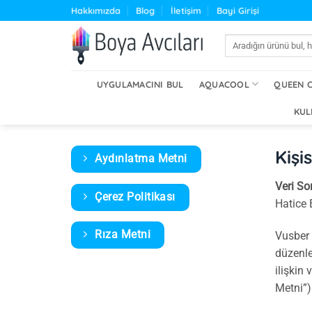
İçeriğe
Hakkımızda
Blog
İletişim
Bayi Girişi
atla
Ara:
UYGULAMACINI BUL
AQUACOOL
QUEEN 
KUL
Kişi
Aydınlatma Metni
Veri S
Çerez Politikası
Hatice 
Rıza Metni
Vusber 
düzenle
ilişkin
Metni”)