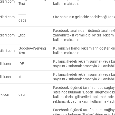
ilari.com
Test
kullanılmaktadır.
ilari.com
Site sahibinin gelir elde edebileceği ilanlar
gads
Facebook tarafından, üçüncü taraf rek
ilari.com
_fbp
zamanlı teklif verme gibi bir dizi rekl
kullanılmaktadır.
GoogleAdServing
Kullanıcıya hangi reklamların gösterildi
ilari.com
Test
kullanılmaktadır.
Kullanıcı hedefi reklam sunmak veya ku
lick.net
IDE
sayısını kısıtlamak amacıyla kullanılabi
Kullanıcı hedefi reklam sunmak veya ku
lick.net
id
sayısını kısıtlamak amacıyla kullanılabi
Facebook, üçüncü taraf sunucu sağlayı
sitesinde bulunan “Beğen” düğmesi gibi w
ok.com
datr
kullanıcılarla ilgili verileri toplamaktadı
reklamcılık yapmak için kullanılmaktadır
Facebook, üçüncü taraf sunucu sağlayı
sitesinde bulunan “Beğen” düğmesi gibi w