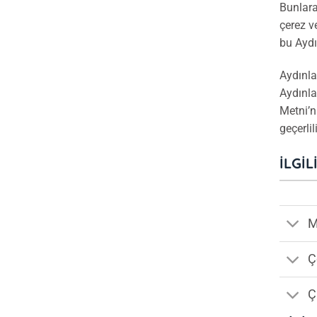
Bunlara
çerez ve
bu Aydı
Aydınla
Aydınla
Metni’
geçerlil
İLGIL
M
Ç
Ç