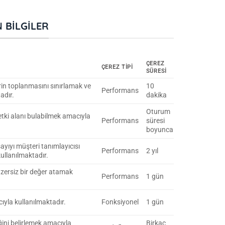
 BILGILER
ÇEREZ
ÇEREZ TIPI
SÜRESI
lerin toplanmasını sınırlamak ve
10
Performans
adır.
dakika
Oturum
y etki alanı bulabilmek amacıyla
Performans
süresi
boyunca
sayıyı müşteri tanımlayıcısı
Performans
2 yıl
ullanılmaktadır.
nzersiz bir değer atamak
Performans
1 gün
cıyla kullanılmaktadır.
Fonksiyonel
1 gün
ğini belirlemek amacıyla
Birkaç