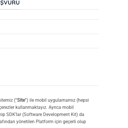
BAŞVURU
itemiz (“
Site
”) ile mobil uygulamamız (hepsi
 çerezler kullanmaktayız. Ayrıca mobil
sahip SDK’lar (Software Development Kit) da
afından yönetilen Platform için geçerli olup