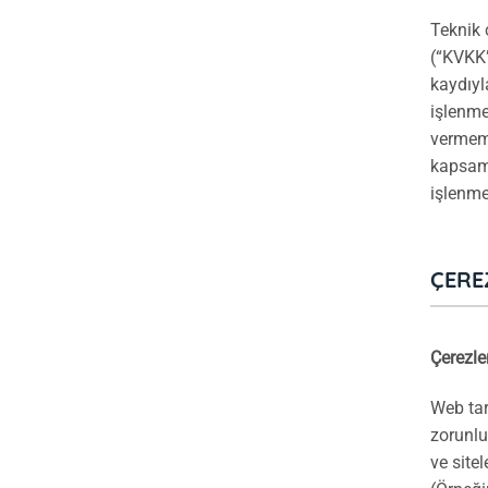
Teknik 
(“KVKK”
kaydıyl
işlenme
vermeme
kapsamı
işlenme
ÇERE
Çerezle
Web tar
zorunlu
ve sitel