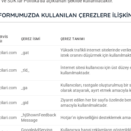
 ve SDK’lar Politika’da açıklanan şekilde kullanılacaktır.
FORMUMUZDA KULLANILAN ÇEREZLERE İLIŞKIN
ERVIS
ÇEREZ ISMI
ÇEREZ TANIMI
SI
Yüksek trafikli internet sitelerinde veri
ilari.com
_gat
istek oranını düşürmek için kullanılmakt
İnternet sitesi kullanıcısı için üst düze
ilari.com
_tld_
kullanılmaktadır.
Kullanıcıları, rastgale oluşturulmuş bir 
ilari.com
_ga
olarak atayarak, ayırt etmek amacıyla k
Ziyaret edilen her bir sayfa özelinde be
ilari.com
_gid
amacıyla kullanılmaktadır.
_hjShownFeedback
ilari.com
Hotjar’ın işlevselliğini desteklemek ama
Message
GoogleAdServing
Kullanıcıya hangi reklamların gösterildi