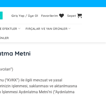
Giriş Yap / Üye Ol
Favorilerim
Sepet
E EFEKTLER
FIRÇALAR VE YAN ÜRÜNLER
ÜNLER
nlatma Metni
cıları”)
u (“KVKK”) ile ilgili mevzuat ve yasal
erinizin işlenmesi, saklanması ve aktarılmasına
lerin İşlenmesi Aydınlatma Metni’ni (“Aydınlatma