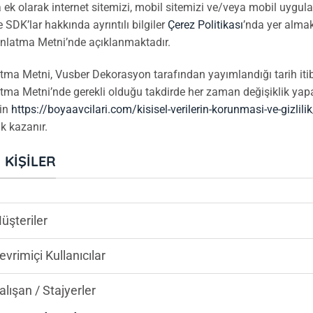
 ek olarak internet sitemizi, mobil sitemizi ve/veya mobil uyg
 SDK’lar hakkında ayrıntılı bilgiler
Çerez Politikası
’nda yer almakt
nlatma Metni’nde açıklanmaktadır.
tma Metni, Vusber Dekorasyon tarafından yayımlandığı tarih itiba
tma Metni’nde gerekli olduğu takdirde her zaman değişiklik yapab
nin
https://boyaavcilari.com/kisisel-verilerin-korunmasi-ve-gizlilik
ik kazanır.
I KIŞILER
üşteriler
evrimiçi Kullanıcılar
alışan / Stajyerler