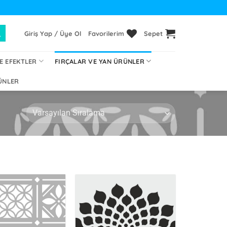
Giriş Yap / Üye Ol
Favorilerim
Sepet
E EFEKTLER
FIRÇALAR VE YAN ÜRÜNLER
ÜNLER
İstek
İstek
Listeme
Listeme
Ekle
Ekle