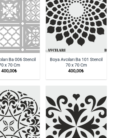
ıları Ba 006 Stencil
Boya Avcıları Ba 101 Stencil
70 x 70 Cm
70 x 70 Cm
400,00
₺
400,00
₺
İstek
İstek
Listeme
Listeme
Ekle
Ekle