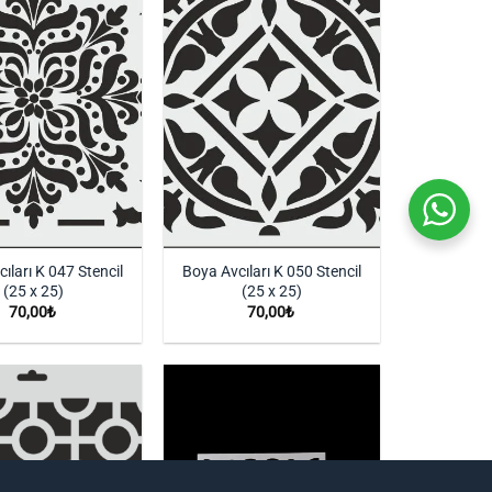
İstek
İstek
Listeme
Listeme
Ekle
Ekle
ıları K 047 Stencil
Boya Avcıları K 050 Stencil
(25 x 25)
(25 x 25)
70,00
₺
70,00
₺
İstek
İstek
Listeme
Listeme
Ekle
Ekle