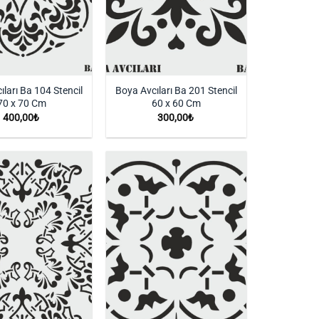
ıları Ba 104 Stencil
Boya Avcıları Ba 201 Stencil
70 x 70 Cm
60 x 60 Cm
400,00
₺
300,00
₺
İstek
İstek
Listeme
Listeme
Ekle
Ekle