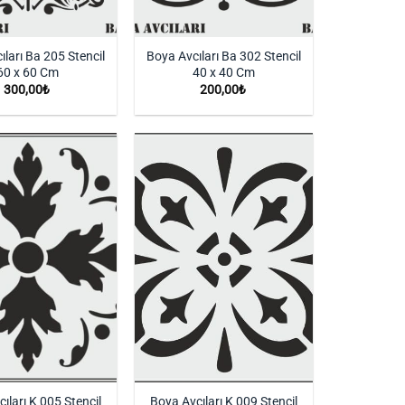
ıları Ba 205 Stencil
Boya Avcıları Ba 302 Stencil
60 x 60 Cm
40 x 40 Cm
300,00
₺
200,00
₺
İstek
İstek
Listeme
Listeme
Ekle
Ekle
ıları K 005 Stencil
Boya Avcıları K 009 Stencil