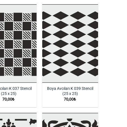
İstek
İstek
Listeme
Listeme
Ekle
Ekle
ıları K 037 Stencil
Boya Avcıları K 039 Stencil
(25 x 25)
(25 x 25)
70,00
₺
70,00
₺