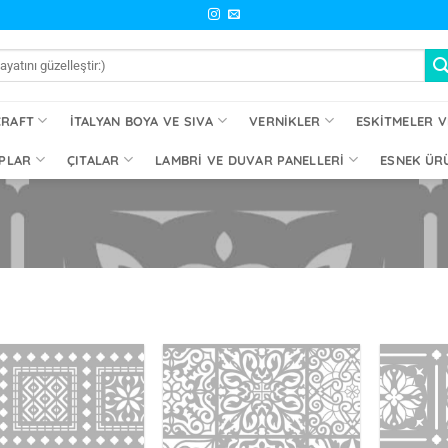
CRAFT
İTALYAN BOYA VE SIVA
VERNIKLER
ESKITMELER V
PLAR
ÇITALAR
LAMBRI VE DUVAR PANELLERI
ESNEK ÜR
İstek
İstek
Listeme
Listeme
Ekle
Ekle