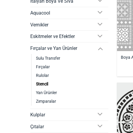
İtalyan Boya Ve Sıva
Aquacool
Vernikler
Eskitmeler ve Efektler
Fırçalar ve Yan Ürünler
Boya A
Sulu Transfer
Fırçalar
Rulolar
Stencil
Yan Ürünler
Zımparalar
Kulplar
Çıtalar