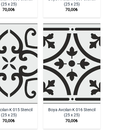
(25 x 25)
(25 x 25)
70,00
₺
70,00
₺
İstek
İstek
Listeme
Listeme
Ekle
Ekle
ıları K 015 Stencil
Boya Avcıları K 016 Stencil
(25 x 25)
(25 x 25)
70,00
₺
70,00
₺