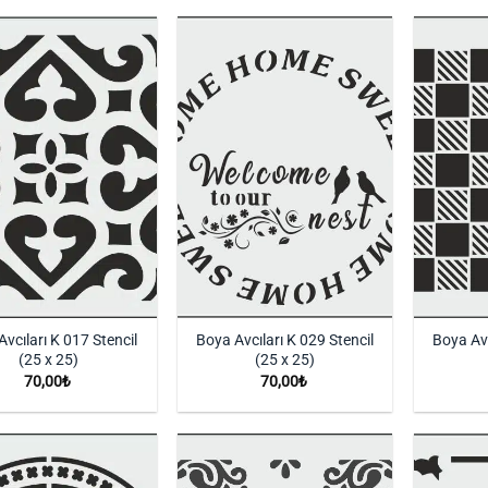
İstek
İstek
Listeme
Listeme
Ekle
Ekle
vcıları K 017 Stencil
Boya Avcıları K 029 Stencil
Boya Avc
(25 x 25)
(25 x 25)
70,00
₺
70,00
₺