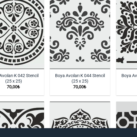
İstek
İstek
Listeme
Listeme
Ekle
Ekle
vcıları K 042 Stencil
Boya Avcıları K 044 Stencil
Boya Avc
(25 x 25)
(25 x 25)
70,00
₺
70,00
₺
İstek
İstek
Listeme
Listeme
Ekle
Ekle