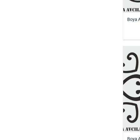
Boya A
Boya A