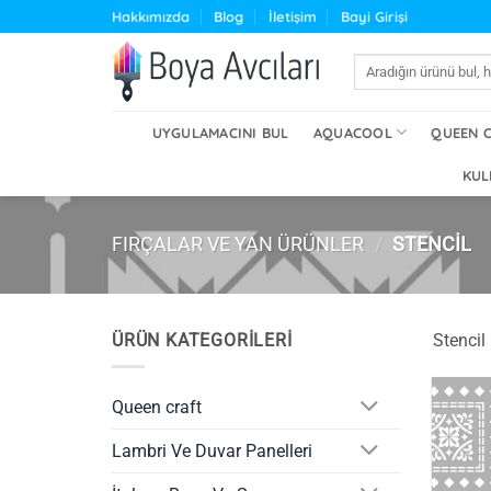
İçeriğe
Hakkımızda
Blog
İletişim
Bayi Girişi
atla
Ara:
UYGULAMACINI BUL
AQUACOOL
QUEEN 
KUL
FIRÇALAR VE YAN ÜRÜNLER
/
STENCIL
ÜRÜN KATEGORILERI
Stencil
Queen craft
Lambri Ve Duvar Panelleri