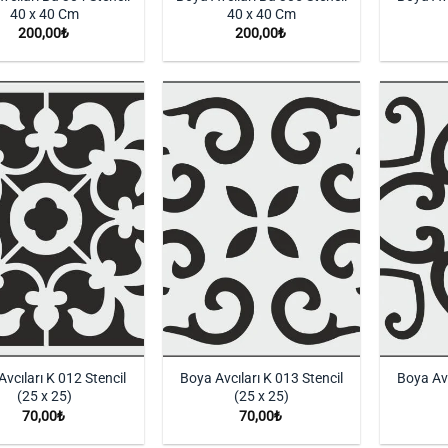
40 x 40 Cm
40 x 40 Cm
200,00
₺
200,00
₺
İstek
İstek
Listeme
Listeme
Ekle
Ekle
vcıları K 012 Stencil
Boya Avcıları K 013 Stencil
Boya Avc
(25 x 25)
(25 x 25)
70,00
₺
70,00
₺