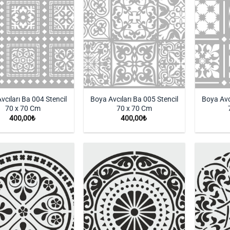
vcıları Ba 004 Stencil
Boya Avcıları Ba 005 Stencil
Boya Avc
70 x 70 Cm
70 x 70 Cm
400,00
₺
400,00
₺
İstek
İstek
Listeme
Listeme
Ekle
Ekle