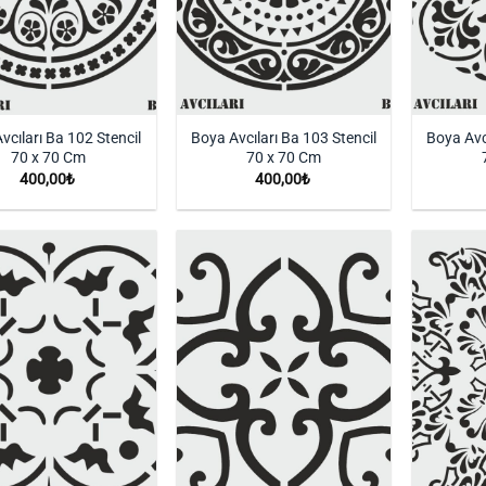
vcıları Ba 102 Stencil
Boya Avcıları Ba 103 Stencil
Boya Avc
70 x 70 Cm
70 x 70 Cm
400,00
₺
400,00
₺
İstek
İstek
Listeme
Listeme
Ekle
Ekle