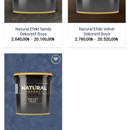
Natural Efekt Sandy
Natural Efekt Velvet
Dekoratif Boya
Dekoratif Boya
Fiyat
Fiyat
2.640,00
₺
–
20.100,00
₺
2.760,00
₺
–
20.520,00
₺
aralığı:
aralığı:
2.640,00₺
2.760,
-
-
20.100,00₺
20.52
İstek
Listeme
Ekle