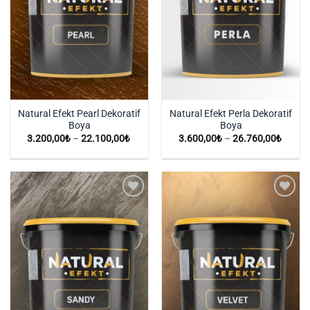
Natural Efekt Pearl Dekoratif
Natural Efekt Perla Dekoratif
Boya
Boya
Fiyat
Fiyat
3.200,00
₺
–
22.100,00
₺
3.600,00
₺
–
26.760,00
₺
aralığı:
aralığı:
3.200,00₺
3.600,
-
-
22.100,00₺
26.76
İstek
İstek
Listeme
Listeme
Ekle
Ekle