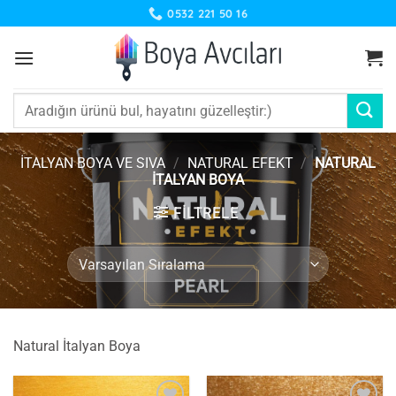
İçeriğe
0532 221 50 16
atla
Ara:
İTALYAN BOYA VE SIVA
/
NATURAL EFEKT
/
NATURAL
İTALYAN BOYA
FILTRELE
Natural İtalyan Boya