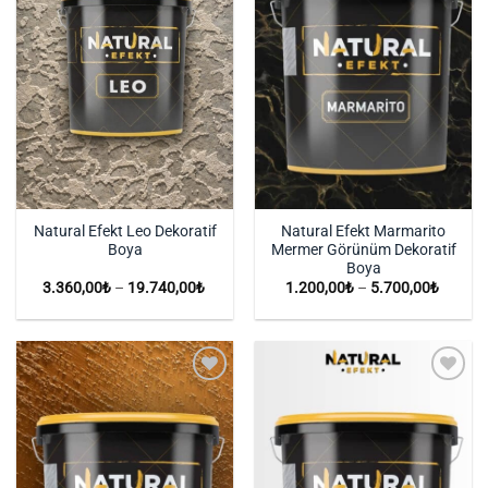
Natural Efekt Leo Dekoratif
Natural Efekt Marmarito
Boya
Mermer Görünüm Dekoratif
Boya
Fiyat
Fiyat
3.360,00
₺
–
19.740,00
₺
1.200,00
₺
–
5.700,00
₺
aralığı:
aralığı:
3.360,00₺
1.200,
-
-
19.740,00₺
5.700,
İstek
İstek
Listeme
Listeme
Ekle
Ekle