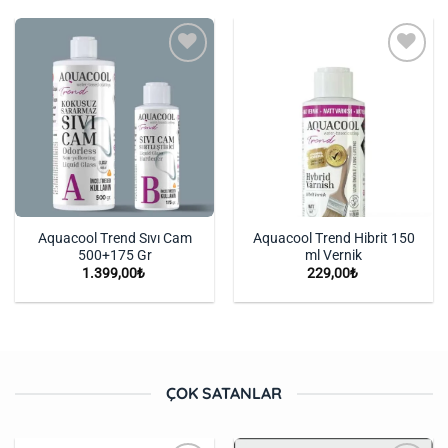
İstek
İstek
Listeme
Listeme
Ekle
Ekle
Aquacool Trend Sıvı Cam
Aquacool Trend Hibrit 150
500+175 Gr
ml Vernik
1.399,00
₺
229,00
₺
ÇOK SATANLAR