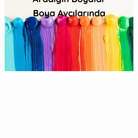
Boya Avcılarında
İstek
İstek
Listeme
Listeme
Ekle
Ekle