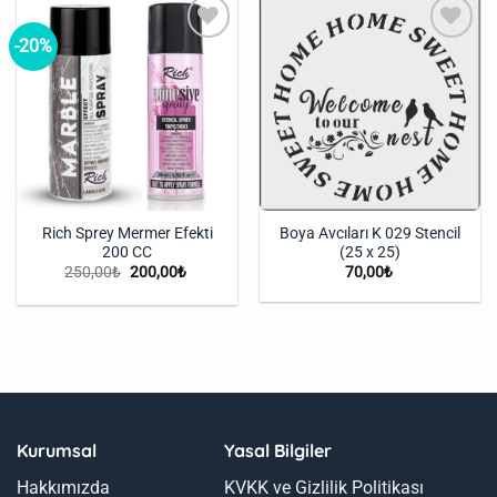
-20%
İstek
İstek
Listeme
Listeme
Ekle
Ekle
Rich Sprey Mermer Efekti
Boya Avcıları K 029 Stencil
200 CC
(25 x 25)
Orijinal
Şu
250,00
₺
200,00
₺
70,00
₺
fiyat:
andaki
250,00₺.
fiyat:
200,00₺.
Kurumsal
Yasal Bilgiler
Hakkımızda
KVKK ve Gizlilik Politikası