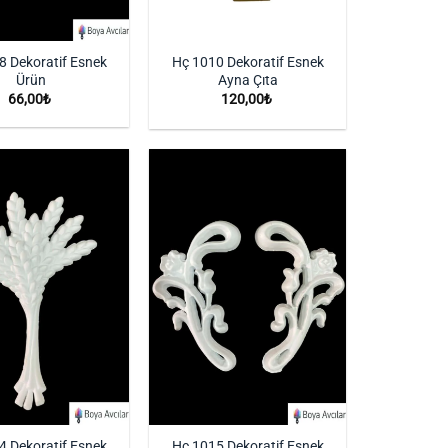
8 Dekoratif Esnek
Hç 1010 Dekoratif Esnek
Ürün
Ayna Çıta
66,00
₺
120,00
₺
İstek
İstek
Listeme
Listeme
Ekle
Ekle
4 Dekoratif Esnek
Hç 1015 Dekoratif Esnek