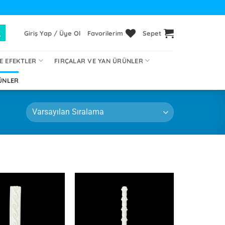
Giriş Yap / Üye Ol
Favorilerim
Sepet
E EFEKTLER
FIRÇALAR VE YAN ÜRÜNLER
ÜNLER
İstek
İstek
Listeme
Listeme
Ekle
Ekle