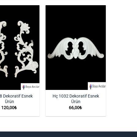
İstek
İstek
Listeme
Listeme
Ekle
Ekle
8 Dekoratif Esnek
Hç 1032 Dekoratif Esnek
Ürün
Ürün
120,00
₺
66,00
₺