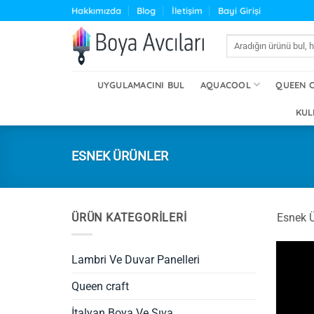
İçeriğe
Hakkımızda
Blog
İletişim
Bayi Girişi
atla
Ara:
UYGULAMACINI BUL
AQUACOOL
QUEEN 
KUL
ESNEK ÜRÜNLER
ÜRÜN KATEGORILERI
Esnek Ü
Lambri Ve Duvar Panelleri
Queen craft
İtalyan Boya Ve Sıva