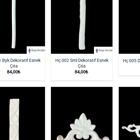
 Byk Dekoratif Esnek
Hç 002 Sml Dekoratif Esnek
Hç 005 D
Çıta
Çıta
84,00
₺
84,00
₺
İstek
İstek
Listeme
Listeme
Ekle
Ekle