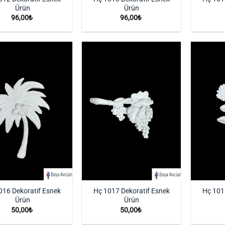
Ürün
Ürün
96,00
₺
96,00
₺
İstek
İstek
Listeme
Listeme
Ekle
Ekle
016 Dekoratif Esnek
Hç 1017 Dekoratif Esnek
Hç 101
Ürün
Ürün
50,00
₺
50,00
₺