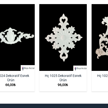
İstek
İstek
Listeme
Listeme
Ekle
Ekle
024 Dekoratif Esnek
Hç 1025 Dekoratif Esnek
Hç 102
Ürün
Ürün
66,00
₺
96,00
₺