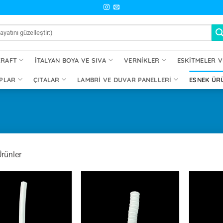
CRAFT
İTALYAN BOYA VE SIVA
VERNIKLER
ESKITMELER V
PLAR
ÇITALAR
LAMBRI VE DUVAR PANELLERI
ESNEK ÜR
rünler
İstek
İstek
Listeme
Listeme
Ekle
Ekle