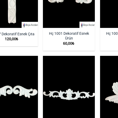
Hç 1001 Dekoratif Esnek
Hç 100
 Dekoratif Esnek Çıta
Ürün
120,00
₺
60,00
₺
İstek
İstek
Listeme
Listeme
Ekle
Ekle