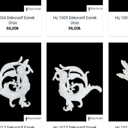
004 Dekoratif Esnek
Hç 1005 Dekoratif Esnek
Hç 100
Ürün
Ürün
66,00
₺
96,00
₺
İstek
İstek
Listeme
Listeme
Ekle
Ekle
012 Dekoratif Esnek
Hç 1013 Dekoratif Esnek
Hç 101