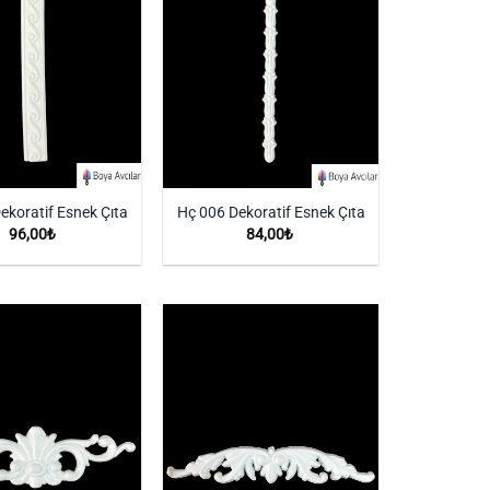
ekoratif Esnek Çıta
Hç 006 Dekoratif Esnek Çıta
96,00
₺
84,00
₺
İstek
İstek
Listeme
Listeme
Ekle
Ekle