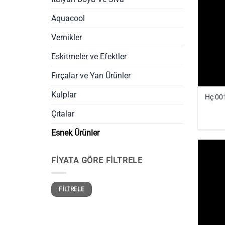
Aquacool
Vernikler
Eskitmeler ve Efektler
Fırçalar ve Yan Ürünler
Kulplar
Hç 001
Çıtalar
Esnek Ürünler
FIYATA GÖRE FILTRELE
En
En
FILTRELE
düşük
yüksek
fiyat
fiyat