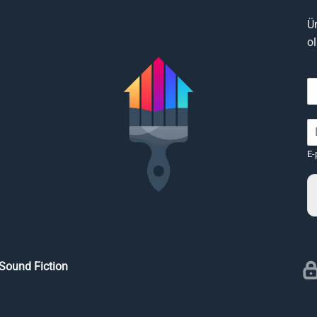
Ü
o
E-
Sound Fiction