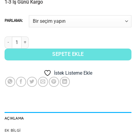
1-3 İş Günü Kargo
PARLAMA:
Aquacool Trend Sıvı Cam 500+175 Gr adet
SEPETE EKLE
İstek Listeme Ekle
AÇIKLAMA
EK BILGI