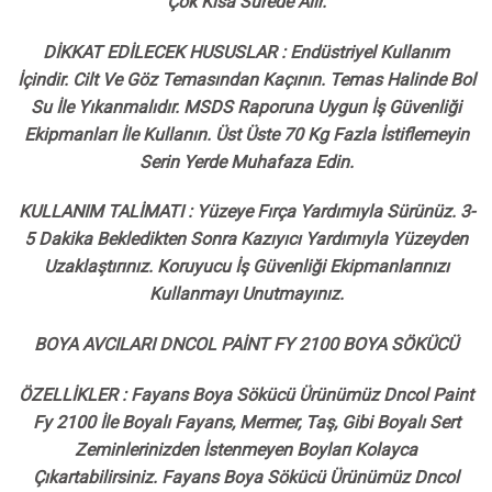
Çok Kısa Sürede Alır.
DİKKAT EDİLECEK HUSUSLAR : Endüstriyel Kullanım
İçindir. Cilt Ve Göz Temasından Kaçının. Temas Halinde Bol
Su İle Yıkanmalıdır. MSDS Raporuna Uygun İş Güvenliği
Ekipmanları İle Kullanın. Üst Üste 70 Kg Fazla İstiflemeyin
Serin Yerde Muhafaza Edin.
KULLANIM TALİMATI : Yüzeye Fırça Yardımıyla Sürünüz. 3-
5 Dakika Bekledikten Sonra Kazıyıcı Yardımıyla Yüzeyden
Uzaklaştırınız. Koruyucu İş Güvenliği Ekipmanlarınızı
Kullanmayı Unutmayınız.
BOYA AVCILARI DNCOL PAİNT FY 2100 BOYA SÖKÜCÜ
ÖZELLİKLER : Fayans Boya Sökücü Ürünümüz Dncol Paint
Fy 2100 İle Boyalı Fayans, Mermer, Taş, Gibi Boyalı Sert
Zeminlerinizden İstenmeyen Boyları Kolayca
Çıkartabilirsiniz. Fayans Boya Sökücü Ürünümüz Dncol