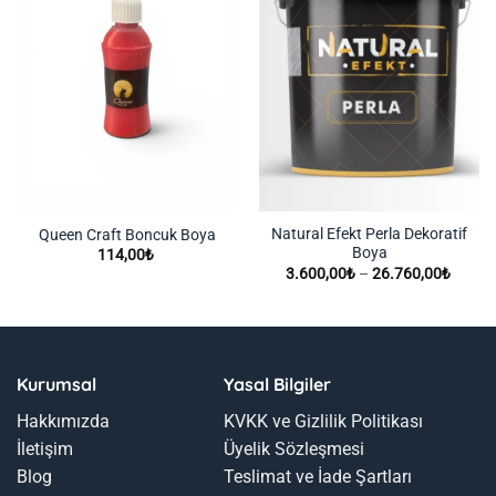
Natural Efekt Perla Dekoratif
Queen Craft Boncuk Boya
Boya
114,00
₺
Fiyat
3.600,00
₺
–
26.760,00
₺
aralığı:
3.600,
-
26.76
Kurumsal
Yasal Bilgiler
Hakkımızda
KVKK ve Gizlilik Politikası
İletişim
Üyelik Sözleşmesi
Blog
Teslimat ve İade Şartları