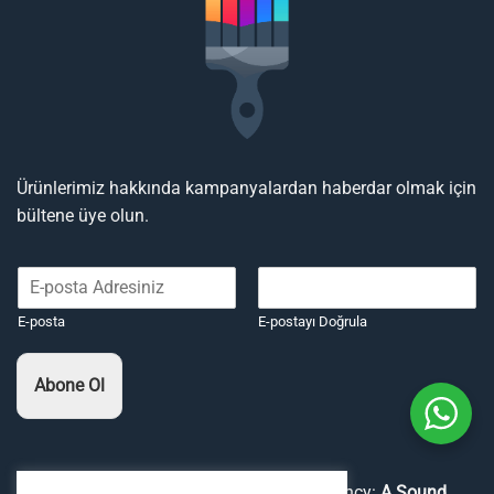
Ürünlerimiz hakkında kampanyalardan haberdar olmak için
bültene üye olun.
E-posta
E-postayı Doğrula
Abone Ol
Copyright 2026 ©
Boyaavcıları
Digital Agency:
A Sound