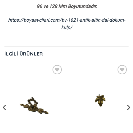
96 ve 128 Mm Boyutundadır.
https://boyaavcilari.com/bv-1821-antik-altin-dal-dokum-
kulp/
İLGILI ÜRÜNLER
İstek
İstek
Listeme
Listeme
Ekle
Ekle