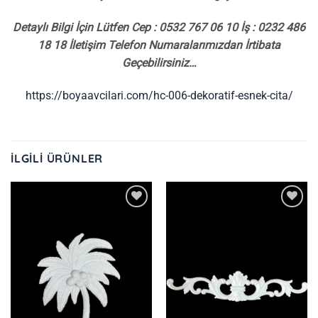
Detaylı Bilgi İçin Lütfen Cep : 0532 767 06 10 İş : 0232 486
18 18 İletişim Telefon Numaralarımızdan İrtibata
Geçebilirsiniz…
https://boyaavcilari.com/hc-006-dekoratif-esnek-cita/
İLGILI ÜRÜNLER
İstek
İstek
Listeme
Listeme
Ekle
Ekle