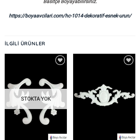
Basitçe Boyayabilirsiniz.
https://boyaavcilari.com/hc-1014-dekoratif-esnek-urun/
İLGILI ÜRÜNLER
İstek
İstek
Listeme
Listeme
Ekle
Ekle
STOKTA YOK