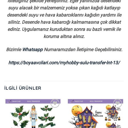
istediğiniz şekilde yerleştiriniz. Eğer yanınızda desendeki
suyu alacak bir malzemeniz yoksa çıkan kağıdı katlayıp
desendeki suyu ve hava kabarcıklarını kağıdın yardımı ile
siliniz. Desende hava kabarcığı kalmamasına çok dikkat
ediniz. Uygulamanız kuruduktan sonra su bazlı vernik ile
koruma altına alınız.
Bizimle
Whatsapp
Numaramızdan İletişime Geçebilirsiniz.
https://boyaavcilari.com/myhobby-sulu-transfer-lnt-13/
İLGILI ÜRÜNLER
İstek
İstek
Listeme
Listeme
Ekle
Ekle