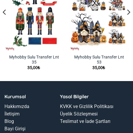
Myhobby Sulu Transfer Lnt
Myhobby Sulu Transfer Lnt
35
53
35,00
₺
35,00
₺
Kurumsal
Yasal Bilgiler
Hakkımızda
KVKK ve Gizlilik Politikası
İletişim
Üyelik Sözleşmesi
Blog
Teslimat ve İade Şartları
Bayi Girişi