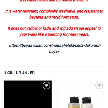
It is water-based and harmless to health.
It is water-resistant, completely washable, and resistant to
bacteria and mold formation.
It does not yellow or fade, and will add visual appeal to
your walls like a painting for many years.
https://boyaavcilari.com/natural-efekt-perla-dekoratif-
boya/
İLGILI ÜRÜNLER
İstek
İstek
Listeme
Listeme
Ekle
Ekle