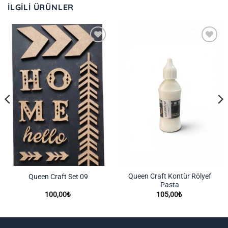
İLGILI ÜRÜNLER
İstek
İstek
Listeme
Listeme
Ekle
Ekle
Queen Craft Kontür Rölyef
Queen Craft Set 09
Pasta
100,00
₺
105,00
₺