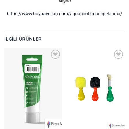
seçim
https://www.boyaavcilari.com/aquacool-trend-ipek-firca/
İLGILI ÜRÜNLER
İstek
İstek
Listeme
Listeme
Ekle
Ekle