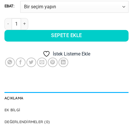
EBAT:
Aquacool Trend İpek fırça adet
SEPETE EKLE
İstek Listeme Ekle
AÇIKLAMA
EK BILGI
DEĞERLENDIRMELER (0)