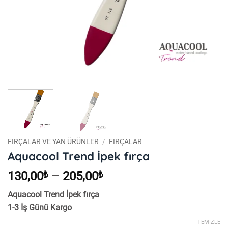
FIRÇALAR VE YAN ÜRÜNLER
/
FIRÇALAR
Aquacool Trend İpek fırça
Fiyat
130,00
₺
–
205,00
₺
aralığı:
Aquacool Trend İpek fırça
130,00₺
1-3 İş Günü Kargo
-
205,00₺
TEMIZLE