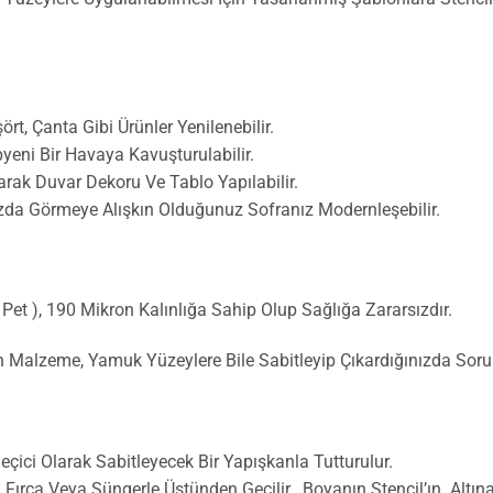
ört, Çanta Gibi Ürünler Yenilenebilir.
yeni Bir Havaya Kavuşturulabilir.
ak Duvar Dekoru Ve Tablo Yapılabilir.
zda Görmeye Alışkın Olduğunuz Sofranız Modernleşebilir.
r Pet ), 190 Mikron Kalınlığa Sahip Olup Sağlığa Zararsızdır.
an Malzeme, Yamuk Yüzeylere Bile Sabitleyip Çıkardığınızda Sor
ici Olarak Sabitleyecek Bir Yapışkanla Tutturulur.
o, Fırça Veya Süngerle Üstünden Geçilir. Boyanın Stencil’ın Al