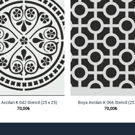
Listeme
Ekle
Avcıları K 042 Stencil (25 x 25)
Boya Avcıları K 066 Stencil (25
70,00
₺
70,00
₺