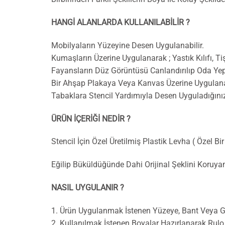
HANGİ ALANLARDA KULLANILABİLİR ?
Mobilyaların Yüzeyine Desen Uygulanabilir.
Kumaşların Üzerine Uygulanarak ; Yastık Kılıfı, Tiş
Fayansların Düz Görüntüsü Canlandırılıp Oda Yep
Bir Ahşap Plakaya Veya Kanvas Üzerine Uygulanar
Tabaklara Stencil Yardımıyla Desen Uyguladığını
ÜRÜN İÇERİĞİ NEDİR ?
Stencil İçin Özel Üretilmiş Plastik Levha ( Özel Bi
Eğilip Büküldüğünde Dahi Orijinal Şeklini Koruy
NASIL UYGULANIR ?
1. Ürün Uygulanmak İstenen Yüzeye, Bant Veya Geç
2. Kullanılmak İstenen Boyalar Hazırlanarak Rul