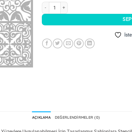
Boya Avcıları Ba 005 Stencil 70 x 70 Cm adet
SEP
İst
AÇIKLAMA
DEĞERLENDIRMELER (0)
lde Yüzeylere Uygulanabilmesi İçin Tasarlanmış Şablonlara Stencil