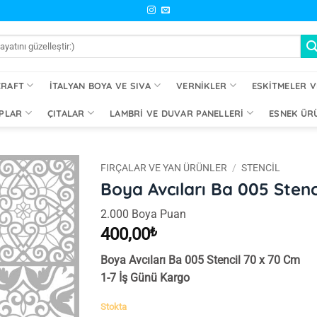
CRAFT
İTALYAN BOYA VE SIVA
VERNIKLER
ESKITMELER V
PLAR
ÇITALAR
LAMBRI VE DUVAR PANELLERI
ESNEK ÜR
FIRÇALAR VE YAN ÜRÜNLER
/
STENCIL
Boya Avcıları Ba 005 Stenc
İstek
2.000 Boya Puan
Listeme
Ekle
400,00
₺
Boya Avcıları Ba 005 Stencil 70 x 70 Cm
1-7 İş Günü Kargo
Stokta