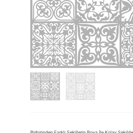
Birbirinden Farklı Şekillerin Boya İle Kolay Şeki