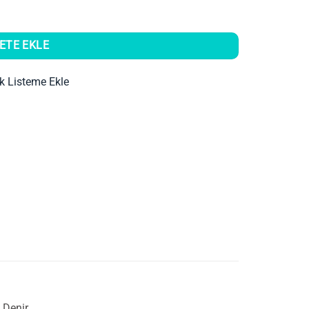
ETE EKLE
ek Listeme Ekle
 Denir.