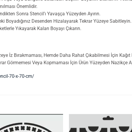
nılması Önemlidir.
ndikten Sonra Stencil’ı Yavaşça Yüzeyden Ayırın.
ceki Boyadığınız Desenden Hizalayarak Tekrar Yüzeye Sabitleyin.
ketlerle Yıkayarak Kalan Boyayı Çıkarın.
zeye İz Bırakmaması, Hemde Daha Rahat Çıkabilmesi İçin Kağıt Ba
Zarar Görmemesi Veya Kopmaması İçin Ürün Yüzeyden Nazikçe Ayr
encil-70-x-70-cm/
İstek