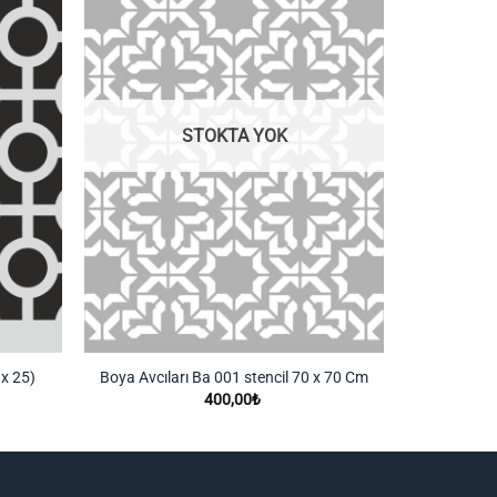
Listeme
Listeme
Ekle
Ekle
STOKTA YOK
 x 25)
Boya Avcıları Ba 001 stencil 70 x 70 Cm
400,00
₺