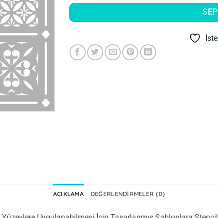
SEP
İst
AÇIKLAMA
DEĞERLENDIRMELER (0)
lde Yüzeylere Uygulanabilmesi İçin Tasarlanmış Şablonlara Stencil