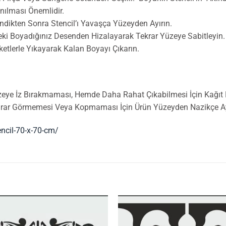
nılması Önemlidir.
ndikten Sonra Stencil’ı Yavaşça Yüzeyden Ayırın.
ceki Boyadığınız Desenden Hizalayarak Tekrar Yüzeye Sabitleyin.
ketlerle Yıkayarak Kalan Boyayı Çıkarın.
zeye İz Bırakmaması, Hemde Daha Rahat Çıkabilmesi İçin Kağıt Ba
Zarar Görmemesi Veya Kopmaması İçin Ürün Yüzeyden Nazikçe Ayr
encil-70-x-70-cm/
İstek