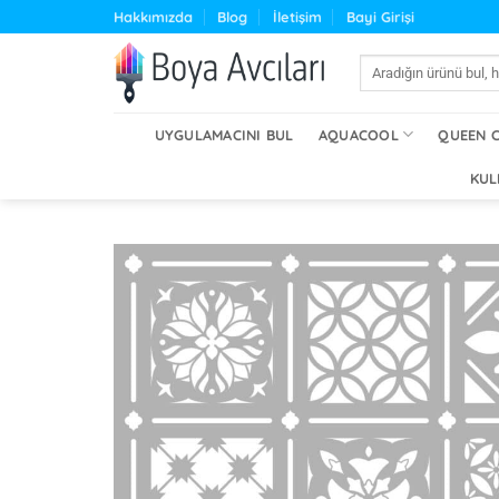
İçeriğe
Hakkımızda
Blog
İletişim
Bayi Girişi
atla
Ara:
UYGULAMACINI BUL
AQUACOOL
QUEEN 
KUL