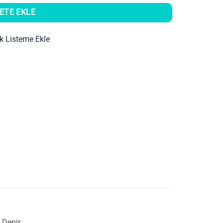
ETE EKLE
ek Listeme Ekle
 Denir.