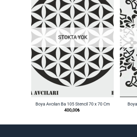
Listeme
Listeme
Ekle
Ekle
STOKTA YOK
 70 x 70 Cm
Boya Avcıları Ba 105 Stencil 70 x 70 Cm
Boya 
400,00
₺