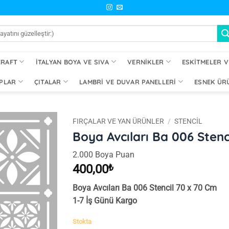
CRAFT
İTALYAN BOYA VE SIVA
VERNIKLER
ESKITMELER V
PLAR
ÇITALAR
LAMBRI VE DUVAR PANELLERI
ESNEK ÜR
FIRÇALAR VE YAN ÜRÜNLER
/
STENCIL
Boya Avcıları Ba 006 Stenc
İstek
2.000 Boya Puan
Listeme
Ekle
400,00
₺
Boya Avcıları Ba 006 Stencil 70 x 70 Cm
1-7 İş Günü Kargo
Stokta