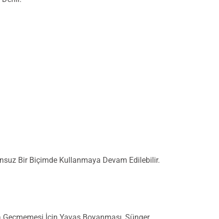
unsuz Bir Biçimde Kullanmaya Devam Edilebilir.
tına Geçmemesi İçin Yavaş Boyanması, Sünger