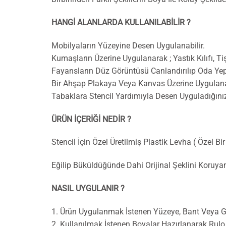
HANGİ ALANLARDA KULLANILABİLİR ?
Mobilyaların Yüzeyine Desen Uygulanabilir.
Kumaşların Üzerine Uygulanarak ; Yastık Kılıfı, Tiş
Fayansların Düz Görüntüsü Canlandırılıp Oda Yep
Bir Ahşap Plakaya Veya Kanvas Üzerine Uygulanar
Tabaklara Stencil Yardımıyla Desen Uyguladığını
ÜRÜN İÇERİĞİ NEDİR ?
Stencil İçin Özel Üretilmiş Plastik Levha ( Özel Bi
Eğilip Büküldüğünde Dahi Orijinal Şeklini Koruy
NASIL UYGULANIR ?
1. Ürün Uygulanmak İstenen Yüzeye, Bant Veya Geç
2. Kullanılmak İstenen Boyalar Hazırlanarak Rul