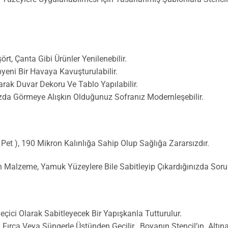
ört, Çanta Gibi Ürünler Yenilenebilir.
yeni Bir Havaya Kavuşturulabilir.
ak Duvar Dekoru Ve Tablo Yapılabilir.
zda Görmeye Alışkın Olduğunuz Sofranız Modernleşebilir.
r Pet ), 190 Mikron Kalınlığa Sahip Olup Sağlığa Zararsızdır.
an Malzeme, Yamuk Yüzeylere Bile Sabitleyip Çıkardığınızda Sor
ici Olarak Sabitleyecek Bir Yapışkanla Tutturulur.
o, Fırça Veya Süngerle Üstünden Geçilir. Boyanın Stencil’ın Al