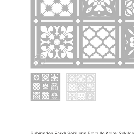
Birbirinden Farklı Şekillerin Boya İle Kolay Şeki