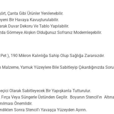
ört, Çanta Gibi Ürünler Yenilenebilir.
yeni Bir Havaya Kavuşturulabilir.
ak Duvar Dekoru Ve Tablo Yapılabilir.
zda Görmeye Alışkın Olduğunuz Sofranız Modernleşebilir.
r Pet ), 190 Mikron Kalınlığa Sahip Olup Sağlığa Zararsızdır.
an Malzeme, Yamuk Yüzeylere Bile Sabitleyip Çıkardığınızda Sor
ici Olarak Sabitleyecek Bir Yapışkanla Tutturulur.
o, Fırça Veya Süngerle Üstünden Geçilir. Boyanın Stencil’ın Al
nılması Önemlidir.
ndikten Sonra Stencil’ı Yavaşça Yüzeyden Ayırın.