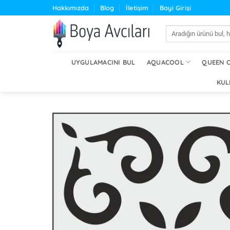
İçeriğe
Hakkımızda
Blog
İletişim
Bayi Girişi
atla
Ara:
UYGULAMACINI BUL
AQUACOOL
QUEEN 
KUL