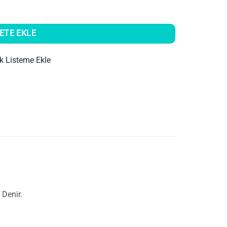
ETE EKLE
ek Listeme Ekle
 Denir.