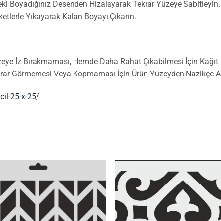
ceki Boyadığınız Desenden Hizalayarak Tekrar Yüzeye Sabitleyin.
ketlerle Yıkayarak Kalan Boyayı Çıkarın.
zeye İz Bırakmaması, Hemde Daha Rahat Çıkabilmesi İçin Kağıt Ba
Zarar Görmemesi Veya Kopmaması İçin Ürün Yüzeyden Nazikçe Ayr
cil-25-x-25/
İstek
Listeme
Ekle