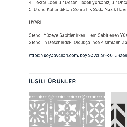
4. Tekrar Eden Bir Desen Hedefliyorsanız, Bir Ön
5. Ürünü Kullandıktan Sonra Ilık Suda Nazik Hare
UYARI
Stencil Yüzeye Sabitlenirken; Hem Sabitlenen Yü
Stencil’ın Desenindeki Oldukça İnce Kısımların 
https://boyaavcilari.com/boya-avcilari-k-013-sten
İLGILI ÜRÜNLER
İstek
Listeme
Ekle