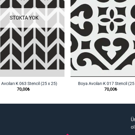
STOKTA YOK
Avcıları K 063 Stencil (25 x 25)
Boya Avcıları K 017 Stencil (25
70,00
₺
70,00
₺
Ü
o