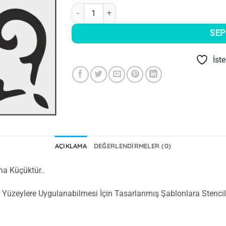
Boya Avcıları K 013 Stencil (25 x 25) adet
SEP
İst
AÇIKLAMA
DEĞERLENDIRMELER (0)
ha Küçüktür..
lde Yüzeylere Uygulanabilmesi İçin Tasarlanmış Şablonlara Stencil