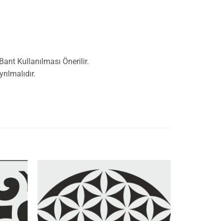
nt Kullanılması Önerilir.
ılmalıdır.
İstek
İstek
Listeme
Listeme
Ekle
Ekle