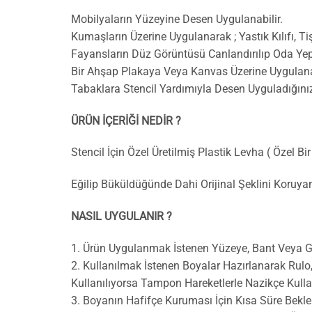
Mobilyaların Yüzeyine Desen Uygulanabilir.
Kumaşların Üzerine Uygulanarak ; Yastık Kılıfı, Tiş
Fayansların Düz Görüntüsü Canlandırılıp Oda Yep
Bir Ahşap Plakaya Veya Kanvas Üzerine Uygulanar
Tabaklara Stencil Yardımıyla Desen Uyguladığını
ÜRÜN İÇERİĞİ NEDİR ?
Stencil İçin Özel Üretilmiş Plastik Levha ( Özel Bi
Eğilip Büküldüğünde Dahi Orijinal Şeklini Koruy
NASIL UYGULANIR ?
1. Ürün Uygulanmak İstenen Yüzeye, Bant Veya Geç
2. Kullanılmak İstenen Boyalar Hazırlanarak Rul
Kullanılıyorsa Tampon Hareketlerle Nazikçe Kulla
3. Boyanın Hafifçe Kuruması İçin Kısa Süre Bekle