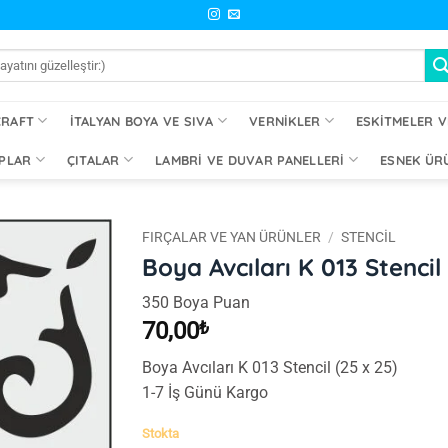
CRAFT
İTALYAN BOYA VE SIVA
VERNIKLER
ESKITMELER V
PLAR
ÇITALAR
LAMBRI VE DUVAR PANELLERI
ESNEK ÜR
FIRÇALAR VE YAN ÜRÜNLER
/
STENCIL
Boya Avcıları K 013 Stencil
İstek
350 Boya Puan
Listeme
Ekle
70,00
₺
Boya Avcıları K 013 Stencil (25 x 25)
1-7 İş Günü Kargo
Stokta