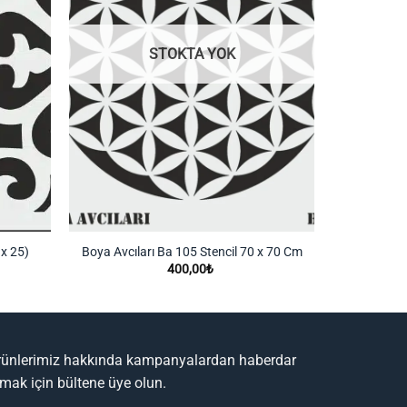
STOKTA YOK
 x 25)
Boya Avcıları Ba 105 Stencil 70 x 70 Cm
Boya Avcıl
400,00
₺
rünlerimiz hakkında kampanyalardan haberdar
lmak için bültene üye olun.