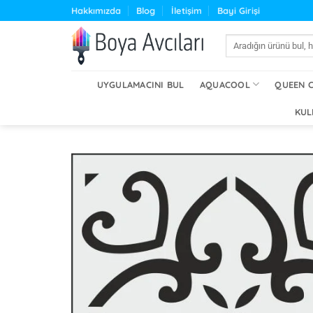
İçeriğe
Hakkımızda
Blog
İletişim
Bayi Girişi
atla
Ara:
UYGULAMACINI BUL
AQUACOOL
QUEEN 
KUL