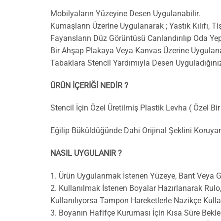
Mobilyaların Yüzeyine Desen Uygulanabilir.
Kumaşların Üzerine Uygulanarak ; Yastık Kılıfı, Tiş
Fayansların Düz Görüntüsü Canlandırılıp Oda Yep
Bir Ahşap Plakaya Veya Kanvas Üzerine Uygulanar
Tabaklara Stencil Yardımıyla Desen Uyguladığını
ÜRÜN İÇERİĞİ NEDİR ?
Stencil İçin Özel Üretilmiş Plastik Levha ( Özel Bi
Eğilip Büküldüğünde Dahi Orijinal Şeklini Koruy
NASIL UYGULANIR ?
1. Ürün Uygulanmak İstenen Yüzeye, Bant Veya Geç
2. Kullanılmak İstenen Boyalar Hazırlanarak Rul
Kullanılıyorsa Tampon Hareketlerle Nazikçe Kulla
3. Boyanın Hafifçe Kuruması İçin Kısa Süre Bekle