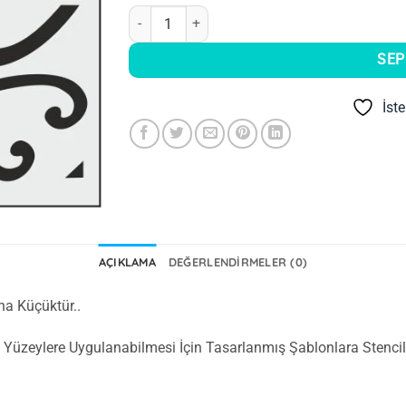
Boya Avcıları K 015 Stencil (25 x 25) adet
SEP
İst
AÇIKLAMA
DEĞERLENDIRMELER (0)
ha Küçüktür..
lde Yüzeylere Uygulanabilmesi İçin Tasarlanmış Şablonlara Stencil