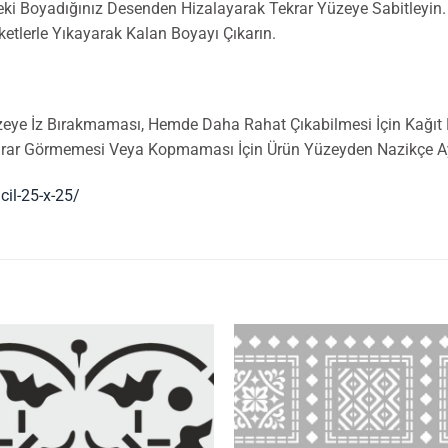
ceki Boyadığınız Desenden Hizalayarak Tekrar Yüzeye Sabitleyin.
ketlerle Yıkayarak Kalan Boyayı Çıkarın.
zeye İz Bırakmaması, Hemde Daha Rahat Çıkabilmesi İçin Kağıt Ba
Zarar Görmemesi Veya Kopmaması İçin Ürün Yüzeyden Nazikçe Ayr
cil-25-x-25/
İstek
Listeme
Ekle