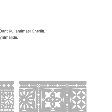
nt Kullanılması Önerilir.
ılmalıdır.
İstek
İstek
Listeme
Listeme
Ekle
Ekle