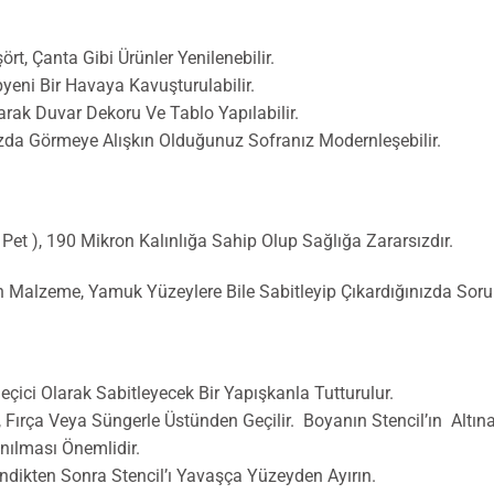
ört, Çanta Gibi Ürünler Yenilenebilir.
yeni Bir Havaya Kavuşturulabilir.
ak Duvar Dekoru Ve Tablo Yapılabilir.
zda Görmeye Alışkın Olduğunuz Sofranız Modernleşebilir.
r Pet ), 190 Mikron Kalınlığa Sahip Olup Sağlığa Zararsızdır.
an Malzeme, Yamuk Yüzeylere Bile Sabitleyip Çıkardığınızda Sor
ici Olarak Sabitleyecek Bir Yapışkanla Tutturulur.
o, Fırça Veya Süngerle Üstünden Geçilir. Boyanın Stencil’ın Al
nılması Önemlidir.
ndikten Sonra Stencil’ı Yavaşça Yüzeyden Ayırın.