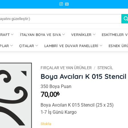
CRAFT
İTALYAN BOYA VE SIVA
VERNIKLER
ESKITMELER V
PLAR
ÇITALAR
LAMBRI VE DUVAR PANELLERI
ESNEK ÜR
FIRÇALAR VE YAN ÜRÜNLER
/
STENCIL
Boya Avcıları K 015 Stencil
İstek
350 Boya Puan
Listeme
Ekle
70,00
₺
Boya Avcıları K 015 Stencil (25 x 25)
1-7 İş Günü Kargo
Stokta