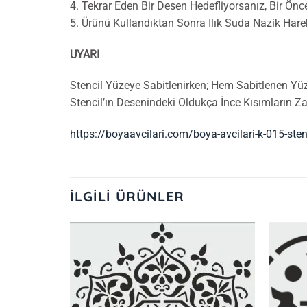
4. Tekrar Eden Bir Desen Hedefliyorsanız, Bir Ön
5. Ürünü Kullandıktan Sonra Ilık Suda Nazik Hare
UYARI
Stencil Yüzeye Sabitlenirken; Hem Sabitlenen Yü
Stencil’ın Desenindeki Oldukça İnce Kısımların 
https://boyaavcilari.com/boya-avcilari-k-015-sten
İLGILI ÜRÜNLER
İstek
İstek
Listeme
Listeme
Ekle
Ekle