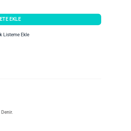
ETE EKLE
ek Listeme Ekle
 Denir.