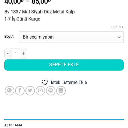
Fiyat
40,00
₺
–
85,00
₺
aralığı:
Bv 1837 Mat Siyah Düz Metal Kulp
40,00₺
1-7 İş Günü Kargo
-
85,00₺
TEMIZLE
Boyut
Bv 1837 Mat Siyah Düz Metal Kulp adet
SEPETE EKLE
İstek Listeme Ekle
AÇIKLAMA