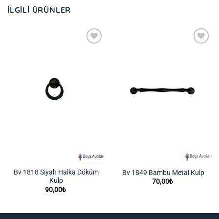
İLGILI ÜRÜNLER
İstek
İstek
Listeme
Listeme
Ekle
Ekle
Bv 1818 Siyah Halka Döküm
Bv 1849 Bambu Metal Kulp
Kulp
70,00
₺
90,00
₺