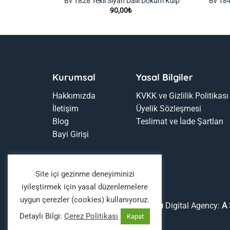
küm Kulp
Bv 1828 Tekli Siyah Dallı Döküm Kulp
Bv 184
90,00
₺
Kurumsal
Yasal Bilgiler
Hakkımızda
KVKK ve Gizlilik Politikası
İletişim
Üyelik Sözleşmesi
Blog
Teslimat ve İade Şartları
Bayi Girişi
Site içi gezinme deneyiminizi
iyileştirmek için yasal düzenlemelere
uygun çerezler (cookies) kullanıyoruz.
Copyright 2026 ©
Boyaavcıları
Digital Agency:
A 
Detaylı Bilgi:
Çerez Politikası
Kapat