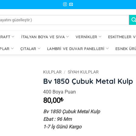
CRAFT
İTALYAN BOYA VE SIVA
VERNIKLER
ESKITMELER V
PLAR
ÇITALAR
LAMBRI VE DUVAR PANELLERI
ESNEK ÜR
KULPLAR
/
SIYAH KULPLAR
Bv 1850 Çubuk Metal Kulp
İstek
400 Boya Puan
Listeme
Ekle
80,00
₺
Bv 1850 Çubuk Metal Kulp
Ebat : 96 Mm
1-7 İş Günü Kargo