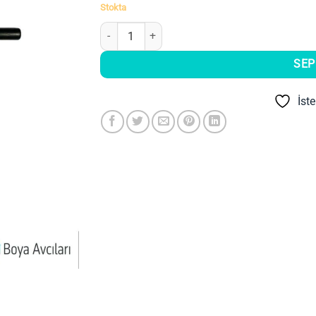
Stokta
Bv 1850 Çubuk Metal Kulp adet
SEP
İst