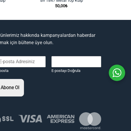
ulp
Bv 1847 Metal Top Kulp
50,00
₺
ı:
0₺
0₺
rünlerimiz hakkında kampanyalardan haberdar
lmak için bültene üye olun.
posta
E-postayı Doğrula
Abone Ol