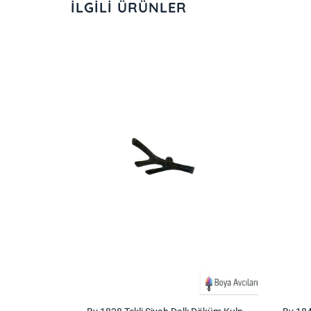
İLGILI ÜRÜNLER
İstek
İstek
Listeme
Listeme
Ekle
Ekle