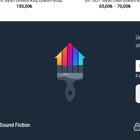
6 Siyah Desenli Kuş Döküm Kulp
Bv 1831 Siyah Dallı Döküm K
Fiyat
130,00
₺
65,00
₺
–
70,00
₺
aralığ
65,0
-
70,0
Ü
o
E-
Sound Fiction