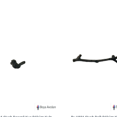
İstek
Listeme
Ekle