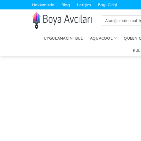
İçeriğe
Hakkımızda
Blog
İletişim
Bayi Girişi
atla
Ara:
UYGULAMACINI BUL
AQUACOOL
QUEEN 
KUL