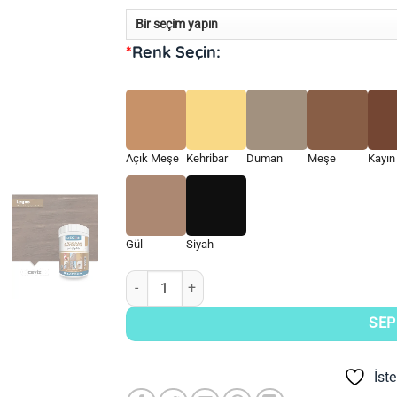
*
Renk Seçin:
Açık Meşe
Kehribar
Duman
Meşe
Kayın
Gül
Siyah
Decos Legno Masif Ahşap Doku adet
SEP
İst