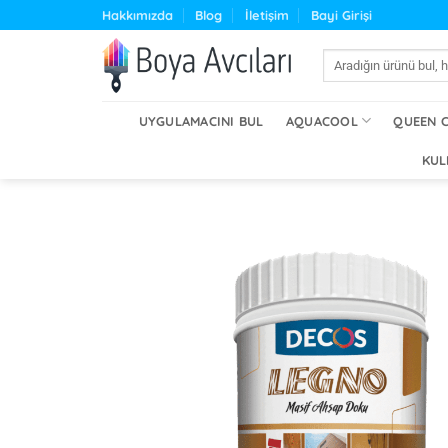
İçeriğe
Hakkımızda
Blog
İletişim
Bayi Girişi
atla
Ara:
UYGULAMACINI BUL
AQUACOOL
QUEEN 
KUL