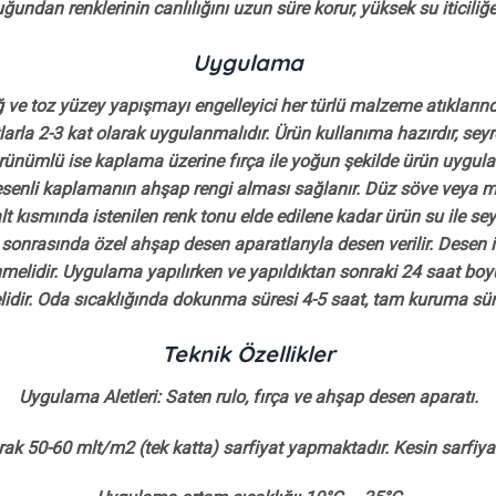
undan renklerinin canlılığını uzun süre korur, yüksek su iticiliğe 
Uygulama
ğ ve toz yüzey yapışmayı engelleyici her türlü malzeme atıkların
rla 2-3 kat olarak uygulanmalıdır. Ürün kullanıma hazırdır, sey
rünümlü ise kaplama üzerine fırça ile yoğun şekilde ürün uygul
e desenli kaplamanın ahşap rengi alması sağlanır. Düz söve ve
 alt kısmında istenilen renk tonu elde edilene kadar ürün su ile s
e sonrasında özel ahşap desen aparatlarıyla desen verilir. Desen 
enmelidir. Uygulama yapılırken ve yapıldıktan sonraki 24 saat bo
lidir. Oda sıcaklığında dokunma süresi 4-5 saat, tam kuruma süre
Teknik Özellikler
Uygulama Aletleri: Saten rulo, fırça ve ahşap desen aparatı.
arak 50-60 mlt/m2 (tek katta) sarfiyat yapmaktadır. Kesin sarfiyat