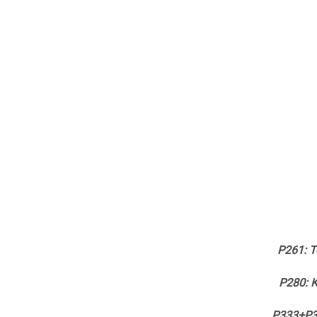
P261: T
P280: K
P333+P313