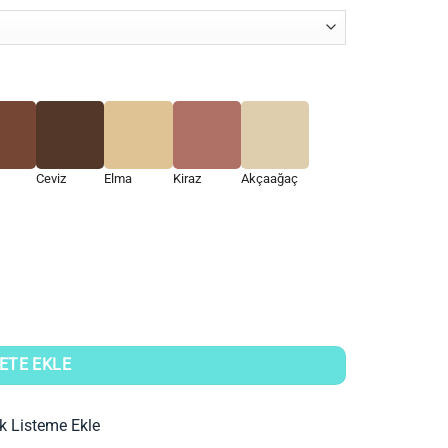
Ceviz
Elma
Kiraz
Akçaağaç
ETE EKLE
ek Listeme Ekle