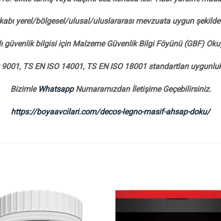
/kabı yerel/bölgesel/ulusal/uluslararası mevzuata uygun şekilde 
ı güvenlik bilgisi için Malzeme Güvenlik Bilgi Föyünü (GBF) Ok
9001, TS EN ISO 14001, TS EN ISO 18001 standartları uygunluk 
Bizimle
Whatsapp
Numaramızdan İletişime Geçebilirsiniz.
https://boyaavcilari.com/decos-legno-masif-ahsap-doku/
İstek
Listeme
Ekle