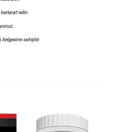
bertaraf edin.
uyunuz.
belgesine sahiptir.
İstek
İstek
Listeme
Listeme
Ekle
Ekle