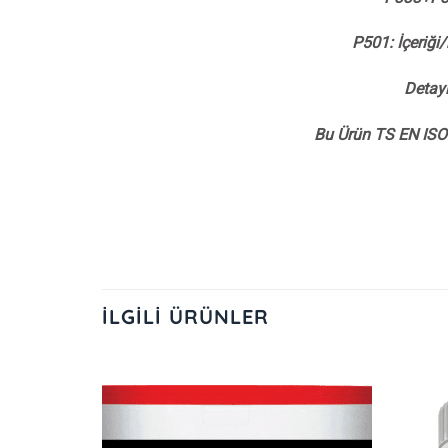
P501: İçeriği
Detayl
Bu Ürün TS EN ISO 
İLGILI ÜRÜNLER
İstek
İstek
Listeme
Listeme
Ekle
Ekle