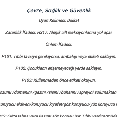
Çevre, Sağlık ve Güvenlik
Uyarı Kelimesi: Dikkat
Zararlılık İfadesi: H317: Alerjik cilt reaksiyonlarına yol açar.
Önlem İfadesi:
P101: Tıbbi tavsiye gerekiyorsa, ambalajı veya etiketi saklayın.
P102: Çocukların erişemeyeceği yerde saklayın.
P103: Kullanmadan önce etiketi okuyun.
ozunu /dumanını /gazını /sisini /buharını /spreyini solumaktan 
oruyucu eldiven/koruyucu kıyafet/göz koruyucu/yüz koruyucu k
: Ciltte tahriş veya kaşıntı söz konusu ise: Tıbbi yardım/müda