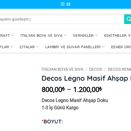
CRAFT
İTALYAN BOYA VE SIVA
VERNIKLER
ESKITMELER V
PLAR
ÇITALAR
LAMBRI VE DUVAR PANELLERI
ESNEK ÜR
İTALYAN BOYA VE SIVA
/
DECOS
/
DECOS RENK
Decos Legno Masif Ahşap
İstek
Fiyat
800,00
₺
–
1.200,00
₺
Listeme
Ekle
aralığı:
Decos Legno Masif Ahşap Doku
800,00₺
1-3 İş Günü Kargo
-
1.200,00
*
BOYUT: