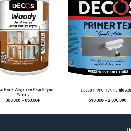
s Panel Ahşap ve Kapı Boyası
Decos Primer Tex Kumlu As
Woody
Fiyat
Fi
300,00
₺
–
650,00
₺
530,00
₺
–
2.070,00
₺
aralığı:
ara
300,00₺
53
-
-
650,00₺
2.
Ü