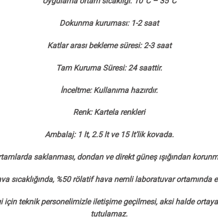
Uygulama ortam sıcaklığı: 10°C – 35°C
Dokunma kuruması: 1-2 saat
Katlar arası bekleme süresi: 2-3 saat
Tam Kuruma Süresi: 24 saattir.
İnceltme: Kullanıma hazırdır.
Renk: Kartela renkleri
Ambalaj: 1 lt, 2.5 lt ve 15 lt’lik kovada.
tamlarda saklanması, dondan ve direkt güneş ışığından korunmas
ava sıcaklığında, %50 rölatif hava nemli laboratuvar ortamında el
 için teknik personelimizle iletişime geçilmesi, aksi halde orta
tutulamaz.