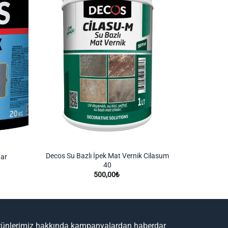
Decos Su Bazlı İpek Mat Vernik Cilasum
tar
40
yat
500,00
₺
lığı:
0,00₺
070,00₺
rünlerimiz hakkında kampanyalardan haberdar