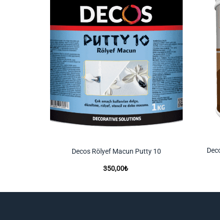
Deco
ap 9033
Decos Rölyef Macun Putty 10
350,00
₺