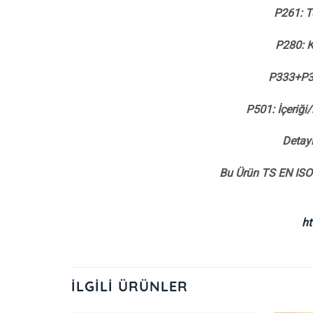
P261: T
P280: K
P333+P313
P501: İçeriği
Detayl
Bu Ürün TS EN ISO 
ht
İLGILI ÜRÜNLER