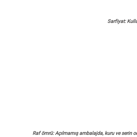
Sarfiyat: Kull
Raf ömrü: Açılmamış ambalajda, kuru ve serin or