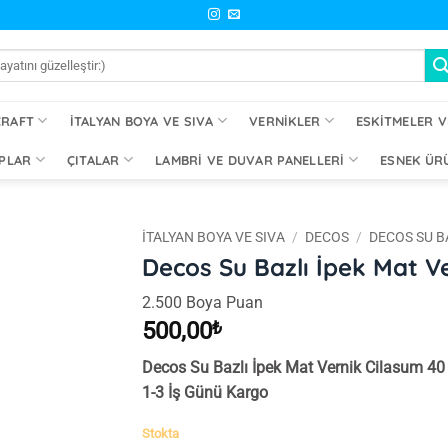
CRAFT
İTALYAN BOYA VE SIVA
VERNIKLER
ESKITMELER V
PLAR
ÇITALAR
LAMBRI VE DUVAR PANELLERI
ESNEK ÜR
İTALYAN BOYA VE SIVA
/
DECOS
/
DECOS SU B
Decos Su Bazlı İpek Mat V
İstek
2.500 Boya Puan
Listeme
Ekle
500,00
₺
Decos Su Bazlı İpek Mat Vernik Cilasum 40
1-3 İş Günü Kargo
Stokta