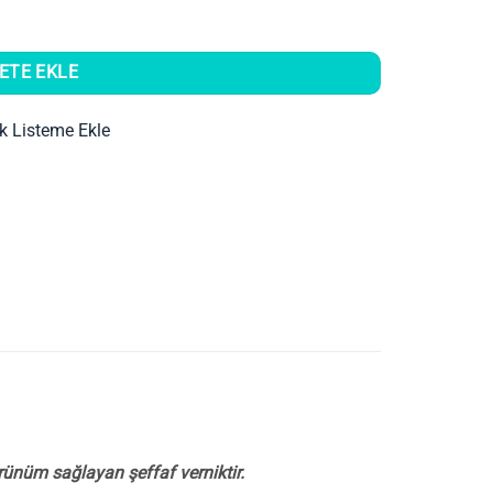
ETE EKLE
ek Listeme Ekle
rünüm sağlayan şeffaf verniktir.