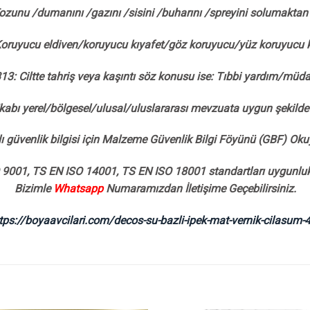
ozunu /dumanını /gazını /sisini /buharını /spreyini solumaktan 
oruyucu eldiven/koruyucu kıyafet/göz koruyucu/yüz koruyucu k
: Ciltte tahriş veya kaşıntı söz konusu ise: Tıbbi yardım/müda
/kabı yerel/bölgesel/ulusal/uluslararası mevzuata uygun şekilde 
ı güvenlik bilgisi için Malzeme Güvenlik Bilgi Föyünü (GBF) Ok
9001, TS EN ISO 14001, TS EN ISO 18001 standartları uygunluk 
Bizimle
Whatsapp
Numaramızdan İletişime Geçebilirsiniz.
tps://boyaavcilari.com/decos-su-bazli-ipek-mat-vernik-cilasum-