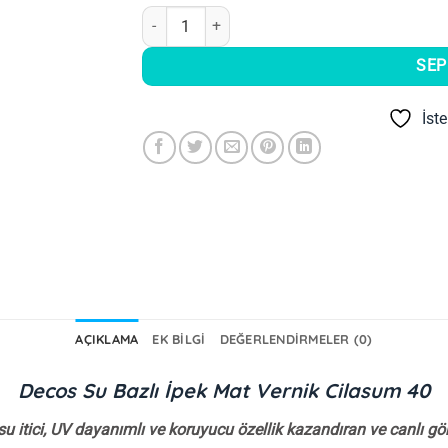
Decos Su Bazlı İpek Mat Vernik Cilasum 40 adet
SEP
İst
AÇIKLAMA
EK BILGI
DEĞERLENDIRMELER (0)
Decos Su Bazlı İpek Mat Vernik Cilasum 40
su itici, UV dayanımlı ve koruyucu özellik kazandıran ve canlı gö