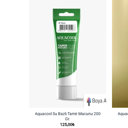
İstek
Listeme
Ekle
Aquacool Su Bazlı Tamir Macunu 200
Aquac
Gr.
125,00
₺