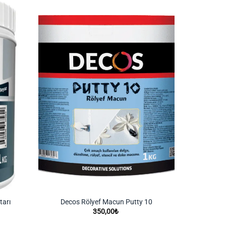
İstek
İstek
Listeme
Listeme
Ekle
Ekle
Aquacool T
tarı
Decos Rölyef Macun Putty 10
350,00
₺
2.