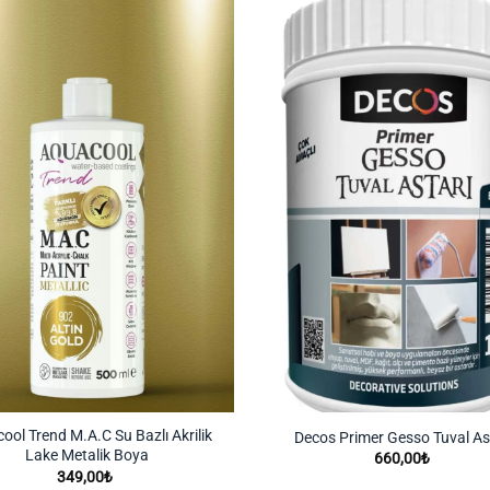
İstek
Listeme
Ekle
ool Trend M.A.C Su Bazlı Akrilik
Decos Primer Gesso Tuval As
Lake Metalik Boya
660,00
₺
349,00
₺