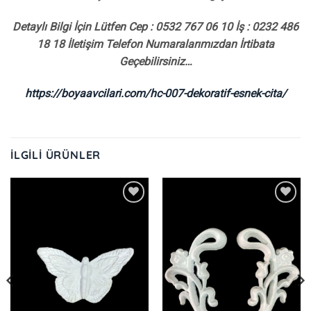
Detaylı Bilgi İçin Lütfen Cep : 0532 767 06 10 İş : 0232 486
18 18 İletişim Telefon Numaralarımızdan İrtibata
Geçebilirsiniz…
https://boyaavcilari.com/hc-007-dekoratif-esnek-cita/
İLGILI ÜRÜNLER
İstek
İstek
Listeme
Listeme
Ekle
Ekle