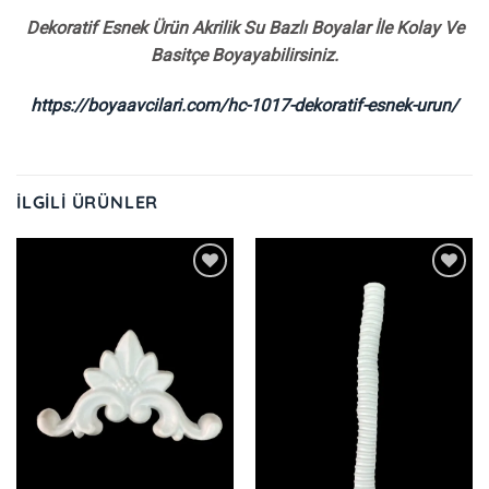
Dekoratif Esnek Ürün Akrilik Su Bazlı Boyalar İle Kolay Ve
Basitçe Boyayabilirsiniz.
https://boyaavcilari.com/hc-1017-dekoratif-esnek-urun/
İLGILI ÜRÜNLER
İstek
İstek
Listeme
Listeme
Ekle
Ekle