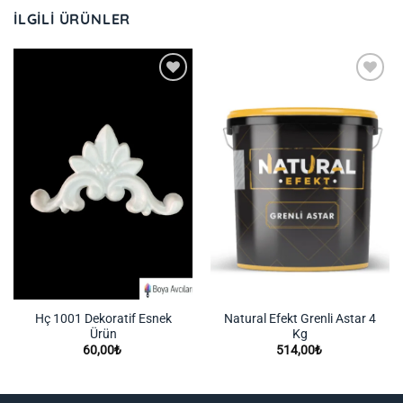
İLGILI ÜRÜNLER
İstek
İstek
Listeme
Listeme
Ekle
Ekle
Hç 1001 Dekoratif Esnek
Natural Efekt Grenli Astar 4
Ürün
Kg
60,00
₺
514,00
₺