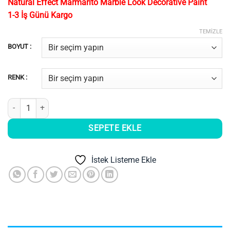
Natural Effect Marmarito Marble Look Decorative Paint
-
1-3 İş Günü Kargo
5.700,00₺
TEMIZLE
BOYUT :
RENK :
Natural Efekt Marmarito Mermer Görünüm Dekoratif Boya adet
SEPETE EKLE
İstek Listeme Ekle