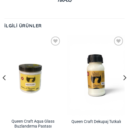
180-cc/
İLGILI ÜRÜNLER
İstek
İstek
Listeme
Listeme
Ekle
Ekle
Queen Craft Aqua Glass
Queen Craft Dekupaj Tutkalı
Buzlandırma Pastası