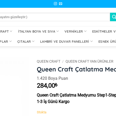
CRAFT
İTALYAN BOYA VE SIVA
VERNIKLER
ESKITMELER V
PLAR
ÇITALAR
LAMBRI VE DUVAR PANELLERI
ESNEK ÜR
QUEEN CRAFT
/
QUEEN CRAFT YAN ÜRÜNLER
Queen Craft Çatlatma Me
İstek
1.420 Boya Puan
Listeme
Ekle
284,00
₺
Queen Craft Çatlatma Medyumu Step1-Step
1-3 İş Günü Kargo
Stokta