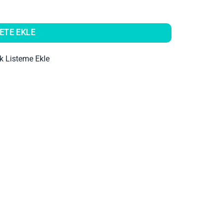
adet
ETE EKLE
ek Listeme Ekle