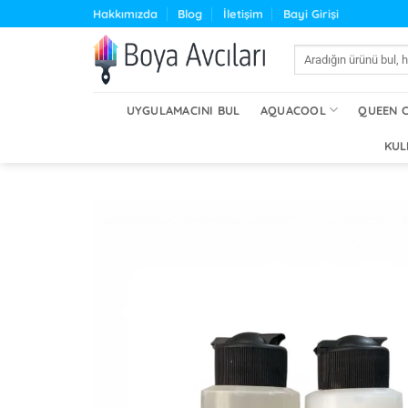
İçeriğe
Hakkımızda
Blog
İletişim
Bayi Girişi
atla
Ara:
UYGULAMACINI BUL
AQUACOOL
QUEEN 
KUL