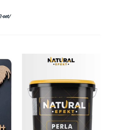
-set/
İstek
İstek
Listeme
Listeme
Ekle
Ekle