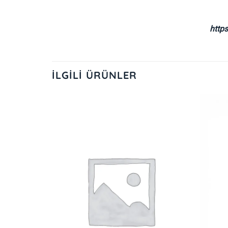
http
İLGILI ÜRÜNLER
İstek
Listeme
Ekle