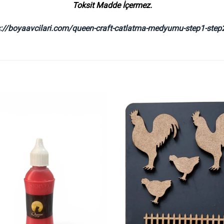
Toksit Madde İçermez.
s://boyaavcilari.com/queen-craft-catlatma-medyumu-step1-step2
İstek
Listeme
Ekle