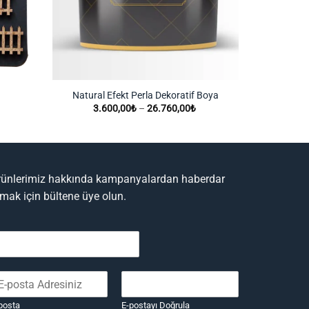
Natural Efekt Perla Dekoratif Boya
Natural Efe
Fiyat
3.600,00
₺
–
26.760,00
₺
aralığı:
3.600,00₺
-
26.760,00₺
rünlerimiz hakkında kampanyalardan haberdar
lmak için bültene üye olun.
posta
E-postayı Doğrula