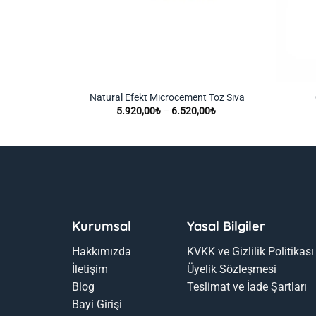
Natural Efekt Mıcrocement Toz Sıva
Fiyat
5.920,00
₺
–
6.520,00
₺
aralığı:
5.920,00₺
-
6.520,00₺
Kurumsal
Yasal Bilgiler
Hakkımızda
KVKK ve Gizlilik Politikası
İletişim
Üyelik Sözleşmesi
Blog
Teslimat ve İade Şartları
Bayi Girişi