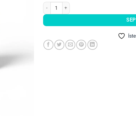
Queen Craft Çatlatma Medyumu Step1-Step2 Set 
SEP
İst