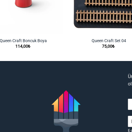
Queen Craft Boncuk Boya
Queen Craft Set 04
114,00
₺
75,00
₺
Ü
o
E-