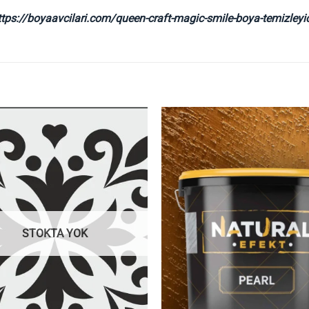
ttps://boyaavcilari.com/queen-craft-magic-smile-boya-temizleyic
İstek
Listeme
Ekle
STOKTA YOK