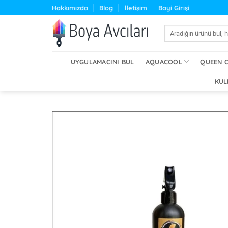
İçeriğe
Hakkımızda
Blog
İletişim
Bayi Girişi
atla
Ara:
UYGULAMACINI BUL
AQUACOOL
QUEEN 
KUL