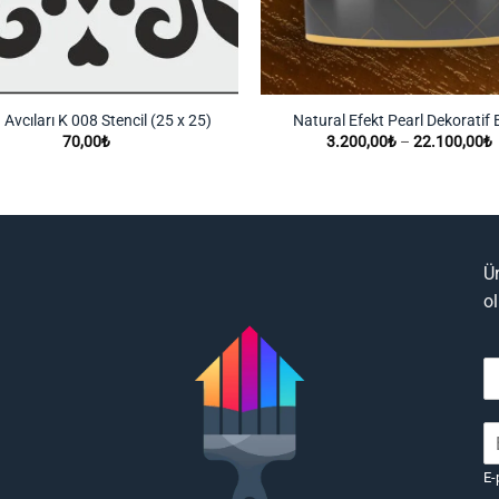
Avcıları K 008 Stencil (25 x 25)
Natural Efekt Pearl Dekoratif
F
70,00
₺
3.200,00
₺
–
22.100,00
₺
a
3
-
Ü
o
E-