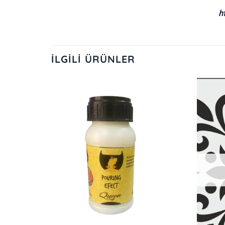
h
İLGILI ÜRÜNLER
İstek
Listeme
Ekle