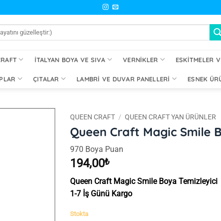
CRAFT
İTALYAN BOYA VE SIVA
VERNIKLER
ESKITMELER V
PLAR
ÇITALAR
LAMBRI VE DUVAR PANELLERI
ESNEK ÜR
QUEEN CRAFT
/
QUEEN CRAFT YAN ÜRÜNLER
Queen Craft Magic Smile B
İstek
970 Boya Puan
Listeme
Ekle
194,00
₺
Queen Craft Magic Smile Boya Temizleyici
1-7 İş Günü Kargo
Stokta