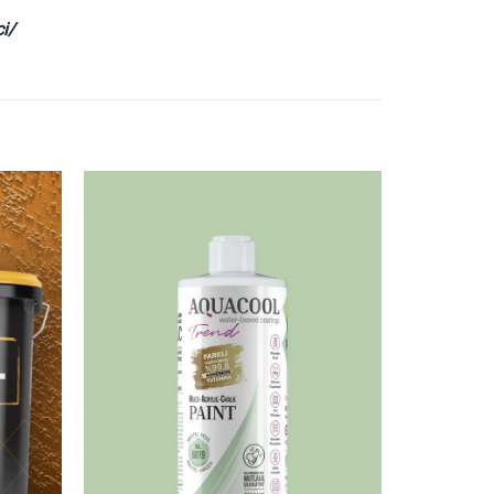
i/
İstek
İstek
Listeme
Listeme
Ekle
Ekle