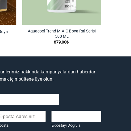
Aquacool Trend M.A.C Boya Ral Serisi
 Boya
500 ML
iyat
ralığı:
879,00
₺
.200,00₺
22.100,00₺
rünlerimiz hakkında kampanyalardan haberdar
lmak için bültene üye olun.
posta
E-postayı Doğrula