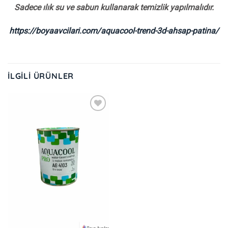
Sadece ılık su ve sabun kullanarak temizlik yapılmalıdır.
https://boyaavcilari.com/aquacool-trend-3d-ahsap-patina/
İLGILI ÜRÜNLER
İstek
Listeme
Ekle