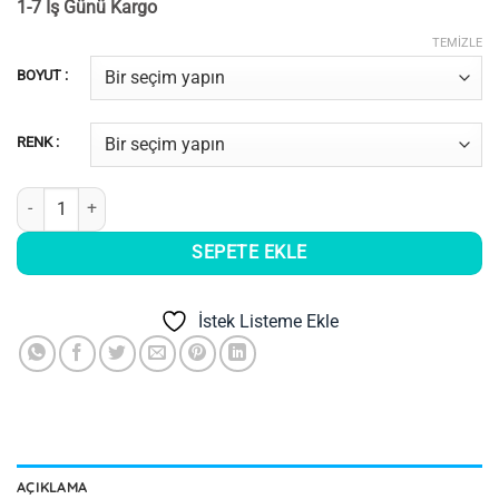
1-7 İş Günü Kargo
-
499,00₺
TEMIZLE
BOYUT :
RENK :
Aquacool Trend 3D Ahşap Patina adet
SEPETE EKLE
İstek Listeme Ekle
AÇIKLAMA