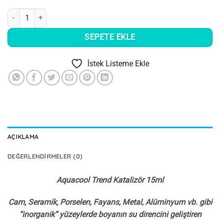
Aquacool Trend Katalizör 15ml adet
SEPETE EKLE
İstek Listeme Ekle
AÇIKLAMA
DEĞERLENDIRMELER (0)
Aquacool Trend Katalizör 15ml
Cam, Seramik, Porselen, Fayans, Metal, Alüminyum vb. gibi
“inorganik” yüzeylerde boyanın su direncini geliştiren