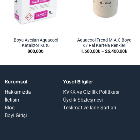
Boya Avcıları Aquacool
Aquacool Trend M.A.C Boya
Katalizör Kutu
K7 Ral Kartela Renkleri
Fiyat
800,00
₺
1.600,00
₺
–
26.400,00
₺
aralığı:
1.600,
-
26.40
Kurumsal
Yasal Bilgiler
Hakkımızda
KVKK ve Gizlilik Politikası
İletişim
Üyelik Sözleşmesi
Blog
Teslimat ve İade Şartları
Bayi Girişi