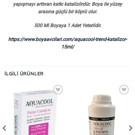
yapışmayı arttıran katkı katalizördür. Boya ile yüzey
arasına güçlü bir köprü olur.
500 Ml Boyaya 1 Adet Yeterlidir.
https://www.boyaavcilari.com/aquacool-trend-katalizor-
15ml/
İLGILI ÜRÜNLER
İstek
İstek
Listeme
Listeme
Ekle
Ekle