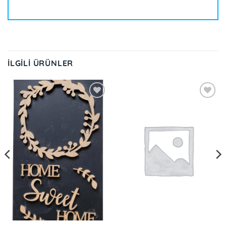
İLGILI ÜRÜNLER
İstek
İstek
Listeme
Listeme
Ekle
Ekle