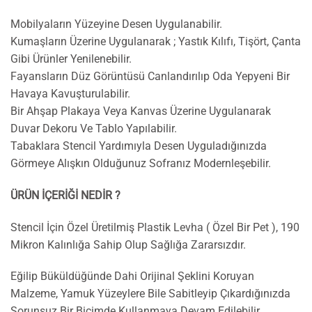
Mobilyaların Yüzeyine Desen Uygulanabilir.
Kumaşların Üzerine Uygulanarak ; Yastık Kılıfı, Tişört, Çanta
Gibi Ürünler Yenilenebilir.
Fayansların Düz Görüntüsü Canlandırılıp Oda Yepyeni Bir
Havaya Kavuşturulabilir.
Bir Ahşap Plakaya Veya Kanvas Üzerine Uygulanarak
Duvar Dekoru Ve Tablo Yapılabilir.
Tabaklara Stencil Yardımıyla Desen Uyguladığınızda
Görmeye Alışkın Olduğunuz Sofranız Modernleşebilir.
ÜRÜN İÇERİĞİ NEDİR ?
Stencil İçin Özel Üretilmiş Plastik Levha ( Özel Bir Pet ), 190
Mikron Kalınlığa Sahip Olup Sağlığa Zararsızdır.
Eğilip Büküldüğünde Dahi Orijinal Şeklini Koruyan
Malzeme, Yamuk Yüzeylere Bile Sabitleyip Çıkardığınızda
Sorunsuz Bir Biçimde Kullanmaya Devam Edilebilir.