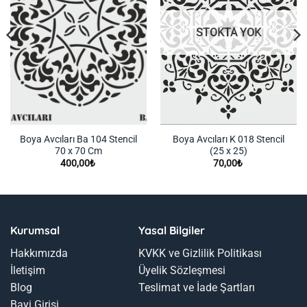
STOKTA YOK
Boya Avcıları Ba 104 Stencil
Boya Avcıları K 018 Stencil
70 x 70 Cm
(25 x 25)
400,00
₺
70,00
₺
Kurumsal
Yasal Bilgiler
Hakkımızda
KVKK ve Gizlilik Politikası
İletişim
Üyelik Sözleşmesi
Blog
Teslimat ve İade Şartları
Bayi Girişi