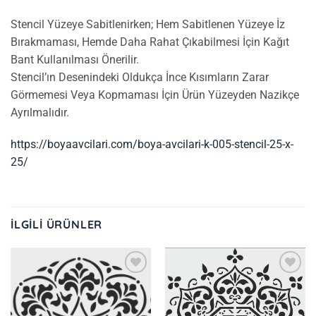
Stencil Yüzeye Sabitlenirken; Hem Sabitlenen Yüzeye İz
Bırakmaması, Hemde Daha Rahat Çıkabilmesi İçin Kağıt
Bant Kullanılması Önerilir.
Stencil’ın Desenindeki Oldukça İnce Kısımların Zarar
Görmemesi Veya Kopmaması İçin Ürün Yüzeyden Nazikçe
Ayrılmalıdır.
https://boyaavcilari.com/boya-avcilari-k-005-stencil-25-x-
25/
İLGILI ÜRÜNLER
İstek
İstek
Listeme
Listeme
Ekle
Ekle