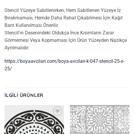
Stencil Yüzeye Sabitlenirken; Hem Sabitlenen Yüzeye İz
Bırakmaması, Hemde Daha Rahat Çıkabilmesi İçin Kağıt
Bant Kullanılması Önerilir.
Stencil’ın Desenindeki Oldukça İnce Kısımların Zarar
Görmemesi Veya Kopmaması İçin Ürün Yüzeyden Nazikçe
Ayrılmalıdır.
https://boyaavcilari.com/boya-avcilari-k-047-stencil-25-x-
25/
İLGILI ÜRÜNLER
İstek
İstek
Listeme
Listeme
Ekle
Ekle