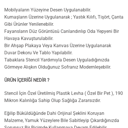
Mobilyaların Yüzeyine Desen Uygulanabilir.
Kumaşların Üzerine Uygulanarak ; Yastık Kılıfı, Tişört, Çanta
Gibi Ürünler Yenilenebilir.
Fayansların Düz Görüntüsü Canlandırılıp Oda Yepyeni Bir
Havaya Kavuşturulabilir.
Bir Ahşap Plakaya Veya Kanvas Üzerine Uygulanarak
Duvar Dekoru Ve Tablo Yapılabilir.
Tabaklara Stencil Yardımıyla Desen Uyguladığınızda
Görmeye Alışkın Olduğunuz Sofranız Modernleşebilir.
ÜRÜN İÇERİĞİ NEDİR ?
Stencil İçin Özel Üretilmiş Plastik Levha ( Özel Bir Pet ), 190
Mikron Kalınlığa Sahip Olup Sağlığa Zararsızdır.
Eğilip Büküldüğünde Dahi Orijinal Şeklini Koruyan
Malzeme, Yamuk Yüzeylere Bile Sabitleyip Çıkardığınızda
Sorunsuz Bir Biçimde Kullanmaya Devam Edilebilir.