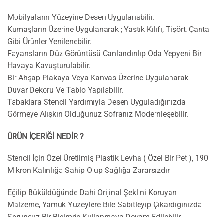
Mobilyaların Yüzeyine Desen Uygulanabilir.
Kumaşların Üzerine Uygulanarak ; Yastık Kılıfı, Tişört, Çanta
Gibi Ürünler Yenilenebilir.
Fayansların Düz Görüntüsü Canlandırılıp Oda Yepyeni Bir
Havaya Kavuşturulabilir.
Bir Ahşap Plakaya Veya Kanvas Üzerine Uygulanarak
Duvar Dekoru Ve Tablo Yapılabilir.
Tabaklara Stencil Yardımıyla Desen Uyguladığınızda
Görmeye Alışkın Olduğunuz Sofranız Modernleşebilir.
ÜRÜN İÇERİĞİ NEDİR ?
Stencil İçin Özel Üretilmiş Plastik Levha ( Özel Bir Pet ), 190
Mikron Kalınlığa Sahip Olup Sağlığa Zararsızdır.
Eğilip Büküldüğünde Dahi Orijinal Şeklini Koruyan
Malzeme, Yamuk Yüzeylere Bile Sabitleyip Çıkardığınızda
Sorunsuz Bir Biçimde Kullanmaya Devam Edilebilir.