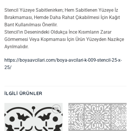
Stencil Yüzeye Sabitlenirken; Hem Sabitlenen Yüzeye İz
Bırakmaması, Hemde Daha Rahat Çıkabilmesi İçin Kağıt
Bant Kullanılması Önerilir.
Stencil’ın Desenindeki Oldukça İnce Kısımların Zarar
Görmemesi Veya Kopmaması İçin Ürün Yüzeyden Nazikçe
Ayrılmalıdır.
https://boyaavcilari.com/boya-avcilari-k-009-stencil-25-x-
25/
İLGILI ÜRÜNLER
İstek
İstek
Listeme
Listeme
Ekle
Ekle