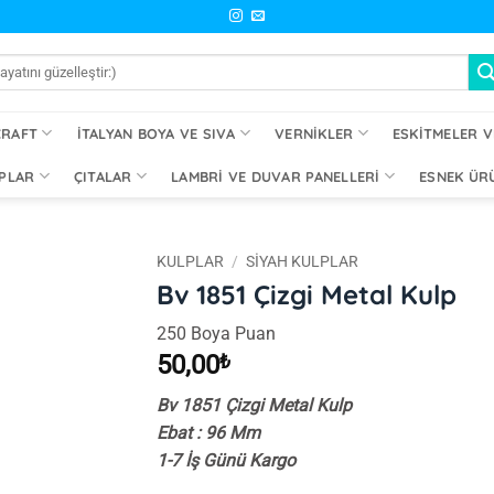
CRAFT
İTALYAN BOYA VE SIVA
VERNIKLER
ESKITMELER V
PLAR
ÇITALAR
LAMBRI VE DUVAR PANELLERI
ESNEK ÜR
KULPLAR
/
SIYAH KULPLAR
Bv 1851 Çizgi Metal Kulp
İstek
250 Boya Puan
Listeme
Ekle
50,00
₺
Bv 1851 Çizgi Metal Kulp
Ebat : 96 Mm
1-7 İş Günü Kargo