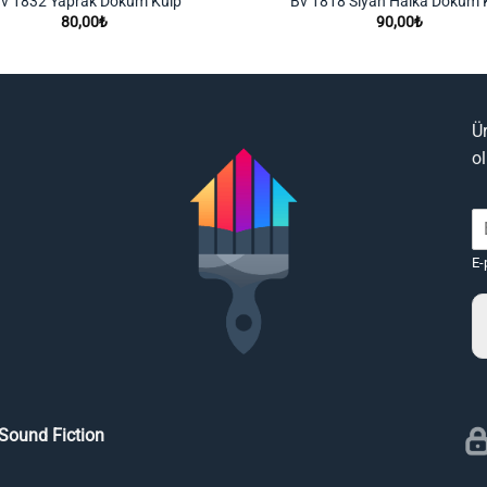
v 1832 Yaprak Döküm Kulp
Bv 1818 Siyah Halka Döküm 
80,00
₺
90,00
₺
Ü
o
E-
Sound Fiction