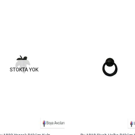
İstek
Listeme
Ekle
STOKTA YOK