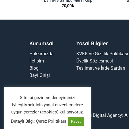
üm Kulp
Bv 1849 Bambu Metal Kulp
B
Fiyat
70,00
₺
aralığı:
65,00₺
70,00₺
Kurumsal
Yasal Bilgiler
Hakkımızda
KVKK ve Gizlilik Politikası
İletişim
Üyelik Sözleşmesi
Blog
Teslimat ve İade Şartları
Bayi Girişi
Site içi gezinme deneyiminizi
iyileştirmek için yasal düzenlemelere
uygun çerezler (cookies) kullanıyoruz.
Copyright 2026 ©
Boyaavcıları
Digital Agency:
A 
Detaylı Bilgi:
Çerez Politikası
Kapat