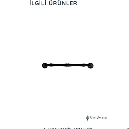
İLGILI ÜRÜNLER
İstek
İstek
Listeme
Listeme
Ekle
Ekle