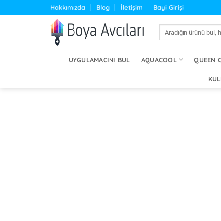
İçeriğe
Hakkımızda
Blog
İletişim
Bayi Girişi
atla
Ara:
UYGULAMACINI BUL
AQUACOOL
QUEEN 
KUL