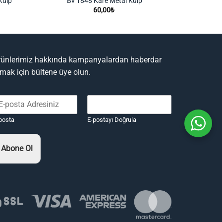
Kulp
Bv 1848 Kare Metal Kulp
60,00
₺
rünlerimiz hakkında kampanyalardan haberdar
lmak için bültene üye olun.
posta
E-postayı Doğrula
Abone Ol