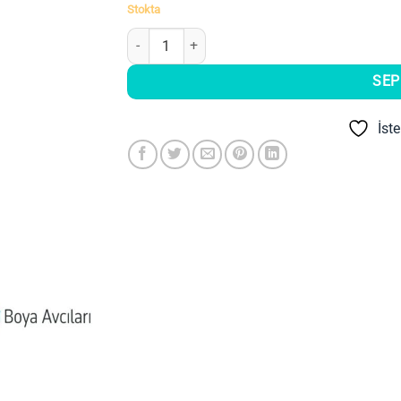
Stokta
Bv 1851 Çizgi Metal Kulp adet
SEP
İst