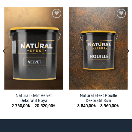
İstek
İstek
Listeme
Listeme
Ekle
Ekle
Natural Efekt Velvet
Natural Efekt Rouılle
Dekoratif Boya
Dekoratif Sıva
Fiyat
Fiyat
2.760,00
₺
–
20.520,00
₺
3.540,00
₺
–
3.960,00
₺
ı:
aralığı:
aralığı:
0,00₺
2.760,00₺
3.540,
-
-
60,00₺
20.520,00₺
3.960,