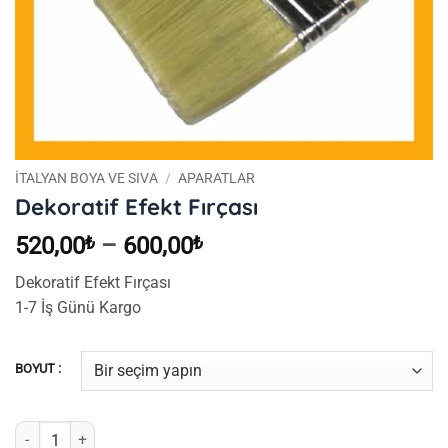
İTALYAN BOYA VE SIVA
/
APARATLAR
Dekoratif Efekt Fırçası
Fiyat
520,00
₺
–
600,00
₺
aralığı:
Dekoratif Efekt Fırçası
520,00₺
1-7 İş Günü Kargo
-
600,00₺
BOYUT :
Dekoratif Efekt Fırçası adet