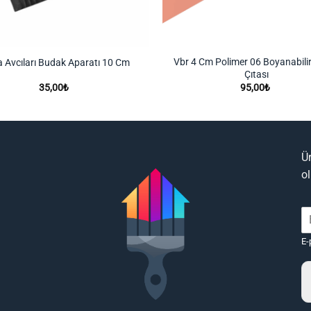
Vbr 4 Cm Polimer 06 Boyanabili
 Avcıları Budak Aparatı 10 Cm
Çıtası
35,00
₺
95,00
₺
Ü
o
E-