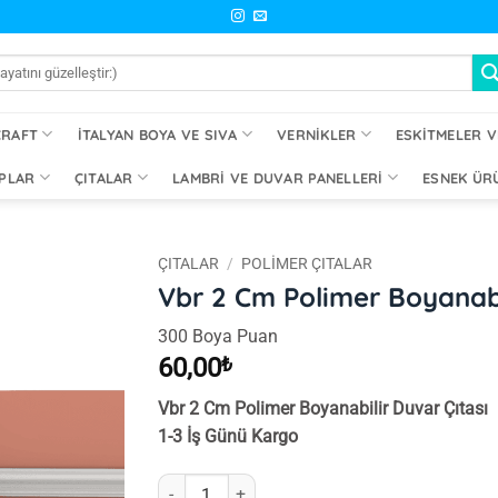
CRAFT
İTALYAN BOYA VE SIVA
VERNIKLER
ESKITMELER V
PLAR
ÇITALAR
LAMBRI VE DUVAR PANELLERI
ESNEK ÜR
ÇITALAR
/
POLIMER ÇITALAR
Vbr 2 Cm Polimer Boyanabi
İstek
300 Boya Puan
Listeme
Ekle
60,00
₺
Vbr 2 Cm Polimer Boyanabilir Duvar Çıtası
1-3 İş Günü Kargo
Vbr 2 Cm Polimer Boyanabilir Duvar Çıtası adet