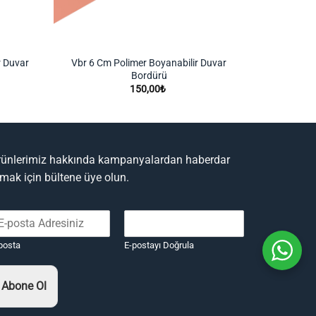
r Duvar
Vbr 6 Cm Polimer Boyanabilir Duvar
Bordürü
150,00
₺
rünlerimiz hakkında kampanyalardan haberdar
lmak için bültene üye olun.
posta
E-postayı Doğrula
Abone Ol