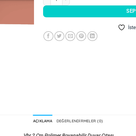
SEP
İst
AÇIKLAMA
DEĞERLENDIRMELER (0)
Vbr 2 Cm Polimer Boyanabilir Duvar Çıtası