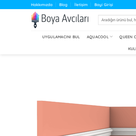
İçeriğe
Hakkımızda
Blog
İletişim
Bayi Girişi
atla
Ara:
UYGULAMACINI BUL
AQUACOOL
QUEEN 
KUL