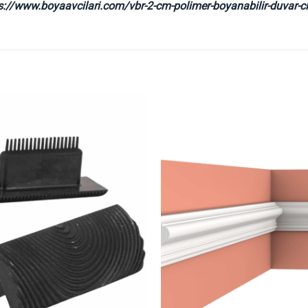
s://www.boyaavcilari.com/vbr-2-cm-polimer-boyanabilir-duvar-ci
İstek
Listeme
Ekle