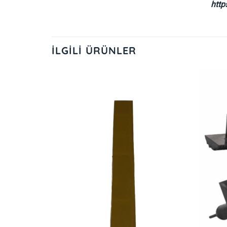
http
İLGILI ÜRÜNLER
İstek
İstek
Listeme
Listeme
Ekle
Ekle