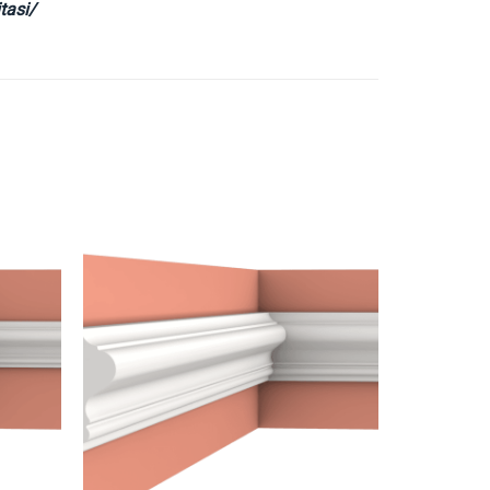
tasi/
İstek
İstek
Listeme
Listeme
Ekle
Ekle