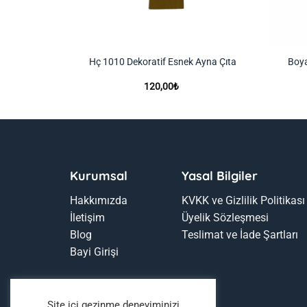
ilir Duvar
Hç 1010 Dekoratif Esnek Ayna Çıta
Boya
120,00
₺
Kurumsal
Yasal Bilgiler
Hakkımızda
KVKK ve Gizlilik Politikası
İletişim
Üyelik Sözleşmesi
Blog
Teslimat ve İade Şartları
Bayi Girişi
Site içi gezinme deneyiminizi